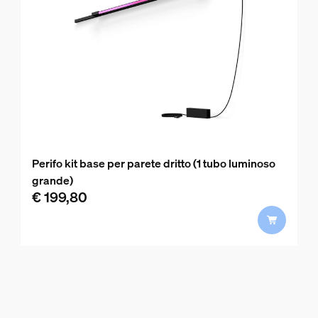
Perifo kit base per parete dritto (1 tubo luminoso
grande)
€ 199,80
product.with.€ 199,80