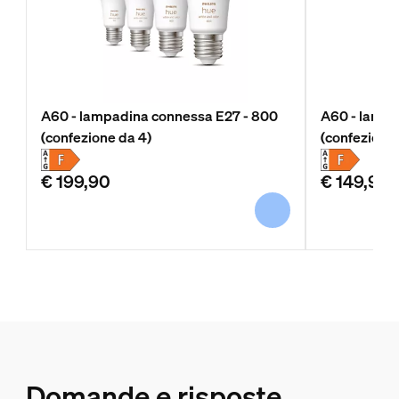
A60 - lampadina connessa E27 - 800
A60 - lampa
(confezione da 4)
(confezione 
€ 199,90
€ 149,90
Domande e risposte