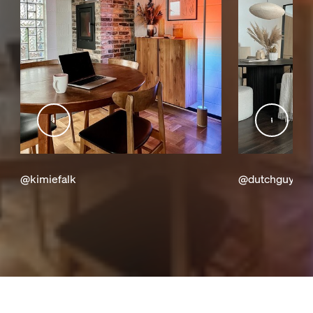
@kimiefalk
@dutchguy84