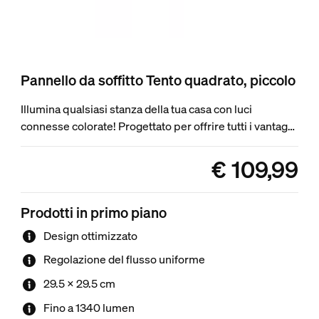
Pannello da soffitto Tento quadrato, piccolo
Illumina qualsiasi stanza della tua casa con luci
connesse colorate! Progettato per offrire tutti i vantaggi
della linea connessa in un apparecchio aerodinamico di
colore bianco, questo pannello LED è perfetto per
€ 109,99
product.with.€ 109,9
corridoi, armadi e altri spazi.
Prodotti in primo piano
Design ottimizzato
Regolazione del flusso uniforme
29.5 x 29.5 cm
Fino a 1340 lumen