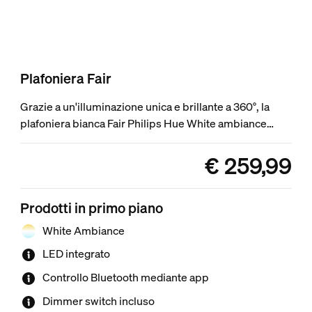
Plafoniera Fair
Grazie a un'illuminazione unica e brillante a 360°, la
plafoniera bianca Fair Philips Hue White ambiance
offre luce bianca da calda a fredda con ricette integrate,
da gestire facilmente con Hue dimmer switch incluso
€ 259,99
product.with.€ 259,99
oppure tramite Bluetooth. Collegala al Bridge Hue per
altre funzioni d'illuminazione connessa.
Prodotti in primo piano
White Ambiance
LED integrato
Controllo Bluetooth mediante app
Dimmer switch incluso