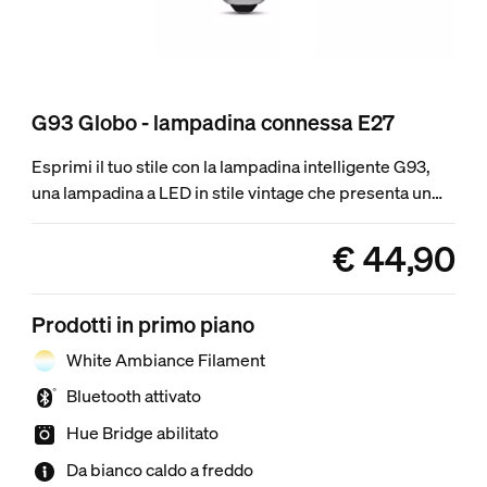
G93 Globo - lampadina connessa E27
Esprimi il tuo stile con la lampadina intelligente G93,
una lampadina a LED in stile vintage che presenta un
filamento interno arrotolato, luce bianca da caldo a
freddo e la gamma completa delle funzionalità di
€ 44,90
product.with.€ 44,9
illuminazione intelligente.
Prodotti in primo piano
White Ambiance Filament
Bluetooth attivato
Hue Bridge abilitato
Da bianco caldo a freddo