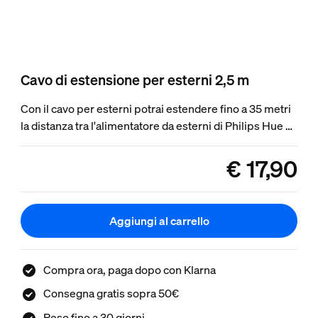
Cavo di estensione per esterni 2,5 m
Con il cavo per esterni potrai estendere fino a 35 metri
la distanza tra l'alimentatore da esterni di Philips Hue e
il primo punto oppure potrai estendere quella tra i
punti luce stessi.
€ 17,90
product.with.€ 17,
Aggiungi al carrello
Compra ora, paga dopo con Klarna
Consegna gratis sopra 50€
Reso fino a 30 giorni