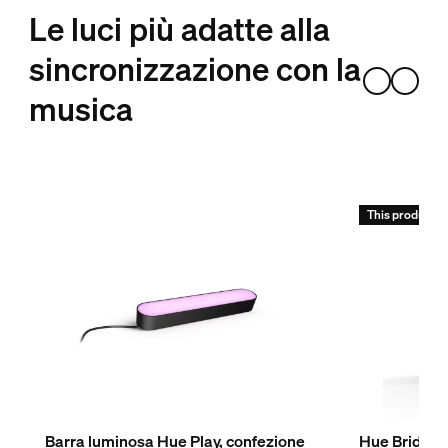
Le luci più adatte alla
sincronizzazione con la
musica
This product is 
Barra luminosa Hue Play, confezione
Hue Bridge