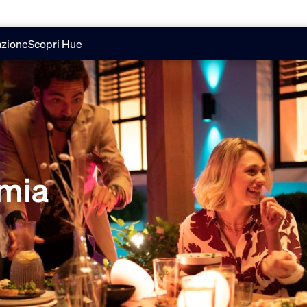
azione
Scopri Hue
rmia