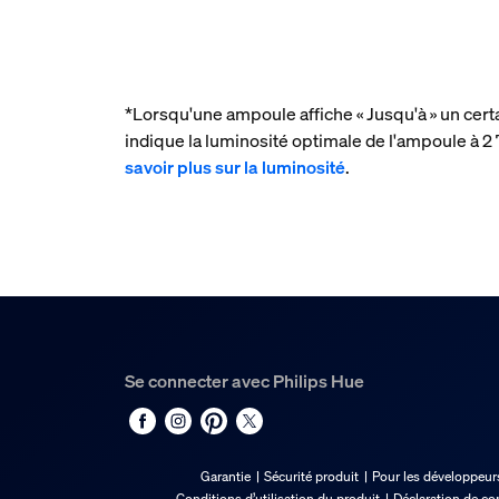
*Lorsqu'une ampoule affiche « Jusqu'à » un cert
indique la luminosité optimale de l'ampoule à
savoir plus sur la luminosité
.
Se connecter avec Philips Hue
Garantie
Sécurité produit
Pour les développeur
Conditions d’utilisation du produit
Déclaration de co