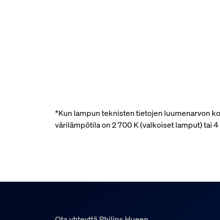
*Kun lampun teknisten tietojen luumenarvon kohd
värilämpötila on 2 700 K (valkoiset lamput) tai
Ota yhteyttä Philips Hueen