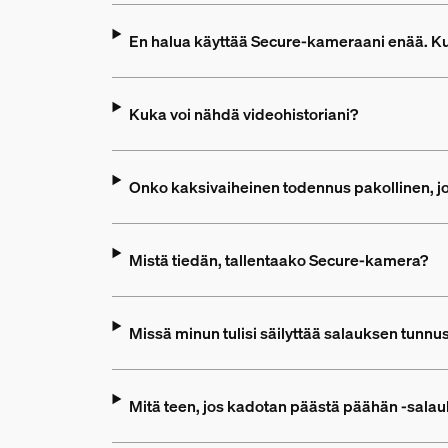
En halua käyttää Secure-kameraani enää. Ku
Kuka voi nähdä videohistoriani?
Onko kaksivaiheinen todennus pakollinen, jo
Mistä tiedän, tallentaako Secure-kamera?
Missä minun tulisi säilyttää salauksen tunn
Mitä teen, jos kadotan päästä päähän -sala