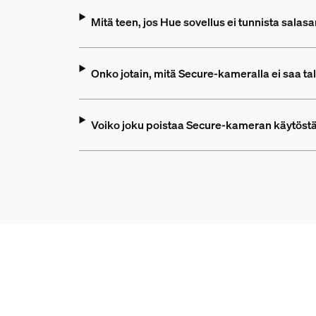
Mitä teen, jos Hue sovellus ei tunnista salas
Onko jotain, mitä Secure-kameralla ei saa ta
Voiko joku poistaa Secure-kameran käytöst