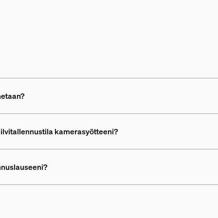
netaan?
ilvitallennustila kamerasyötteeni?
nnuslauseeni?