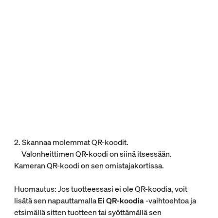
2. Skannaa molemmat QR-koodit.
Valonheittimen QR-koodi on siinä itsessään.
Kameran QR-koodi on sen omistajakortissa.
Huomautus: Jos tuotteessasi ei ole QR-koodia, voit
lisätä sen napauttamalla
Ei QR-koodia
-vaihtoehtoa ja
etsimällä sitten tuotteen tai syöttämällä sen