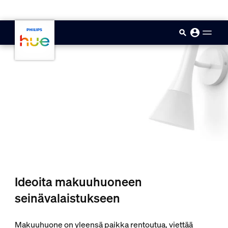
skip.to.main.content
Ideoita makuuhuoneen
seinävalaistukseen
Makuuhuone on yleensä paikka rentoutua, viettää