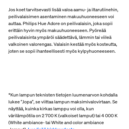
Jos koet tarvitsevasti lisää valoa aamu- ja iltarutiinehin,
peilivalaisimen asentaminen makuuhuoneeseen voi
auttaa. Philips Hue Adore on peilivalaisin, joka sopii
erittäin hyvin myös makuuhuoneeseen. Pyöreää
peilivalaisinta ympäröi säädettävä, lämmin tai viileä
valkoinen valorengas. Valaisin kestää myös kosteutta,
joten se sopii ihanteellisesti myös kylpyhuoneeseen.
*Kun lampun teknisten tietojen luumenarvon kohdalla
lukee "Jopa", se viittaa lampun maksimivalovirtaan. Se
näyttää, kuinka kirkas lamppu voi olla, kun
värilämpötila on 2 700 K (valkoiset lamput) tai 4 000 K
(White ambiance- tai White and color ambiance