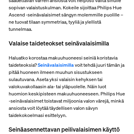
säädettävän varren ansiosta voit helposti valita sinulle
sopivan valaistuskulman. Kokeile sijoittaa Philips Hue
Ascend ‑seinävalaisimet sängyn molemmille puolille –
ne tuovat tilaan symmetriaa, tyyliä ja ylellistä
tunnelmaa.
Valaise taideteokset seinävalaisimilla
Haluatko korostaa makuuhuoneesi seiniä koristavia
taideteoksia?
Seinävalaisimilla
voit tehdä juuri tämän ja
pitää huoneen ilmeen muuhun sisustukseen
sulautuvana. Aseta yksi valaisin kehyksen tai
valokuvakollaasin ala- tai yläpuolelle. Näin luot
huomion keskipisteen makuuhuoneeseen. Philips Hue
‑seinävalaisimet toistavat miljoonia valon värejä, minkä
ansiosta voit löytää täydellisen valon sävyn
taidekokoelmasi esittelyyn.
Seinäasennettavan peilivalaisimen käyttö