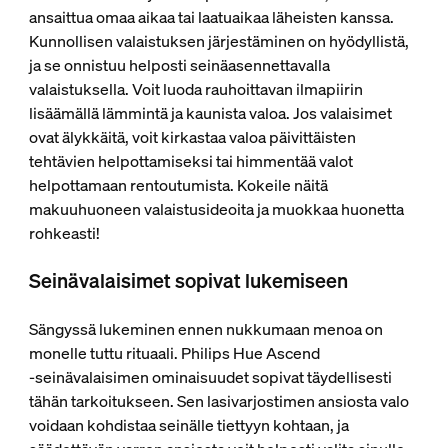
ansaittua omaa aikaa tai laatuaikaa läheisten kanssa.
Kunnollisen valaistuksen järjestäminen on hyödyllistä,
ja se onnistuu helposti seinäasennettavalla
valaistuksella. Voit luoda rauhoittavan ilmapiirin
lisäämällä lämmintä ja kaunista valoa. Jos valaisimet
ovat älykkäitä, voit kirkastaa valoa päivittäisten
tehtävien helpottamiseksi tai himmentää valot
helpottamaan rentoutumista. Kokeile näitä
makuuhuoneen valaistusideoita ja muokkaa huonetta
rohkeasti!
Seinävalaisimet sopivat lukemiseen
Sängyssä lukeminen ennen nukkumaan menoa on
monelle tuttu rituaali. Philips Hue Ascend
‑seinävalaisimen ominaisuudet sopivat täydellisesti
tähän tarkoitukseen. Sen lasivarjostimen ansiosta valo
voidaan kohdistaa seinälle tiettyyn kohtaan, ja