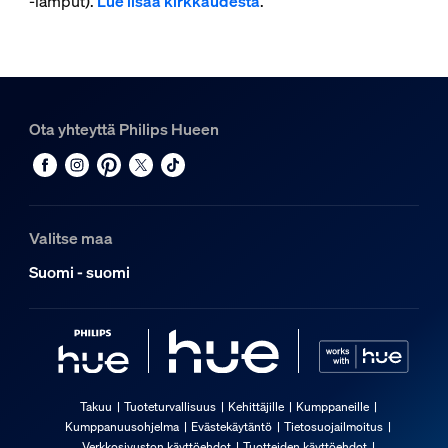
‑lamput).
Lue lisää kirkkaudesta
.
Ota yhteyttä Philips Hueen
Valitse maa
Suomi - suomi
Takuu
Tuoteturvallisuus
Kehittäjille
Kumppaneille
Kumppanuusohjelma
Evästekäytäntö
Tietosuojailmoitus
Verkkosivuston käyttöehdot
Tuotteiden käyttöehdot