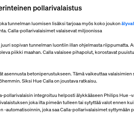
erinteinen pollarivalaistus
, joka tunnelman luomisen lisäksi tarjoaa myös koko joukon
älyva
inta. Calla-pollarivalaisimet valaisevat miljoonissa
itä juuri sopivan tunnelman luontiin illan ohjelmasta riippumatta. 
leva piikki maahan. Calla valaisee pihapolut, korostavat puuistu
ät asennusta betoniperustukseen. Tämä vaikeuttaa valaisimien sij
yöhemmin. Siksi Hue Calla on joustava ratkaisu.
la-pollarivalaisin integroituu helposti älykkääseen Philips Hue ‑
ivalaistuksen joka ilta pimeän tulleen tai sytyttää valot ennen kui
 ‑automatisoinnin, joka saa Calla-pollarivalaisimet syttymään pa