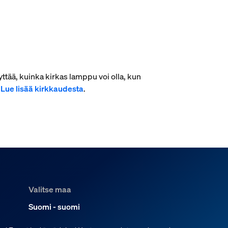
ttää, kuinka kirkas lamppu voi olla, kun
.
Lue lisää kirkkaudesta
.
Valitse maa
Suomi - suomi