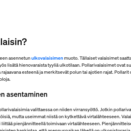
laisin?
äseen asennetun
ulkovalaisimen
muoto. Tällaiset valaisimet saatta
ös lisätä hienovaraista tyyliä ulkotilaan. Pollarivalaisimet ovat su
aa rajaavana esteenä ja merkitsevät polun tai ajotien rajat. Pollari
oloja.
sen asentaminen
arivalaisimia valittaessa on niiden virransyöttö. Jotkin pollariva
öisiä, mutta useimmat niistä on kytkettävä virtalähteeseen. Val
liittää pienjännitteellä toimivaan virtalähteeseen. Pienjännittei
isinten hankintaa, että asennuspaikan lähellä on ulkopistorasia