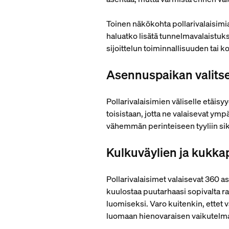
Toinen näkökohta pollarivalaisimia 
haluatko lisätä tunnelmavalaistuks
sijoittelun toiminnallisuuden tai 
Asennuspaikan valit
Pollarivalaisimien väliselle etäisy
toisistaan, jotta ne valaisevat ymp
vähemmän perinteiseen tyyliin s
Kulkuväylien ja kukk
Pollarivalaisimet valaisevat 360 a
kuulostaa puutarhaasi sopivalta ra
luomiseksi. Varo kuitenkin, ettet va
luomaan hienovaraisen vaikutelm