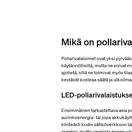
Mikä on pollariva
Pollarivalaisimet ovat yksi pylvä
käytännöllisiltä, mutta ne voivat my
ajotietä, sillä ne toimivat myös til
kestävät kosteaa säätä ja ulkoilma
LED-pollarivalaistuk
Ensimmäinen tarkasteltava asia poll
aurinkoenergia- tai jopa akkukäytt
kiinteästi kodin sähköverkkoon tai 
asentaa, mutta varmista ennen vala