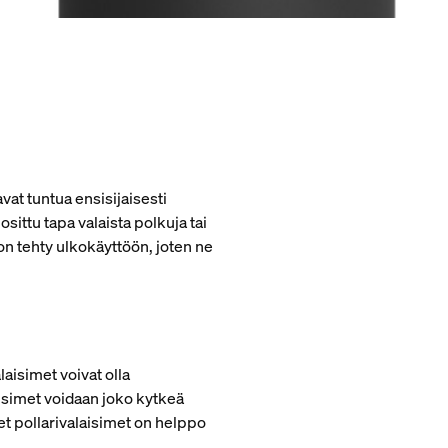
vat tuntua ensisijaisesti
osittu tapa valaista polkuja tai
t on tehty ulkokäyttöön, joten ne
laisimet voivat olla
aisimet voidaan joko kytkeä
set pollarivalaisimet on helppo
.