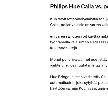
Philips Hue Calla vs. p
Kun tarvitset pollarivalaistuksen
Calla ‑pollarivalaisin on varma val
eri väreissä, joten voit käyttää ni
työntämällä valaisimen alaosassa o
kukkapenkkejä.
Monet pollarivalaisimet edellyttäv
vaihtelulle, jos muutat mieltäsi m
Hue Bridge ‑siltaan yhdistetty Cal
automatisointi, joka sytyttää pollar
käyttöön valmiin Kotiin saapuminen