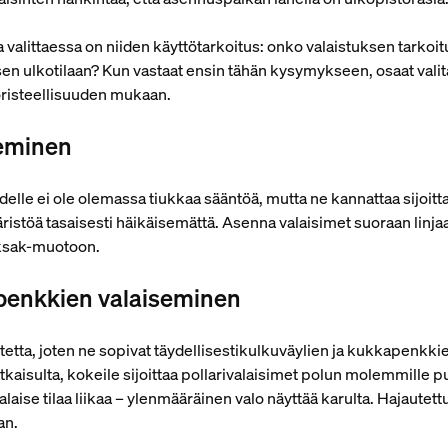
valittaessa on niiden käyttötarkoitus: onko valaistuksen tarkoituk
en ulkotilaan? Kun vastaat ensin tähän kysymykseen, osaat valita 
koristeellisuuden mukaan.
seminen
ydelle ei ole olemassa tiukkaa sääntöä, mutta ne kannattaa sijoit
äristöä tasaisesti häikäisemättä. Asenna valaisimet suoraan linjaan
iksak-muotoon.
apenkkien valaiseminen
stetta, joten ne sopivat täydellisestikulkuväylien ja kukkapenkk
tkaisulta, kokeile sijoittaa pollarivalaisimet polun molemmille p
laise tilaa liikaa – ylenmääräinen valo näyttää karulta. Hajautettu
an.