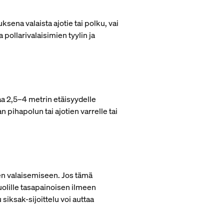
sena valaista ajotie tai polku, vai
pollarivalaisimien tyylin ja
taa 2,5–4 metrin etäisyydelle
 pihapolun tai ajotien varrelle tai
ien valaisemiseen. Jos tämä
uolille tasapainoisen ilmeen
 siksak-sijoittelu voi auttaa