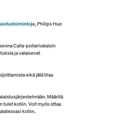
laistustoimintoja
, Philips Hue
Asenna Calla-pollarivalaisin
tuksia ja valaisevat
oittamista eikä jätä tilaa
valaistusjärjestelmään. Määritä
n tulet kotiin. Voit myös ottaa
latessasi kotiin.