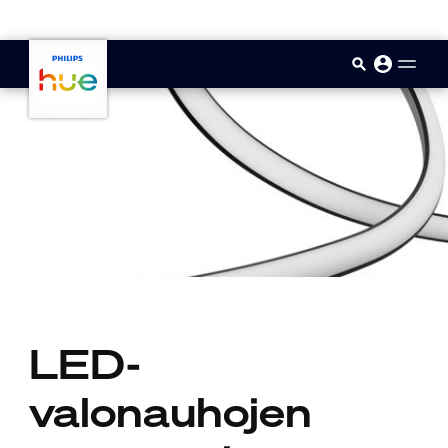
skip.to.main.content
LED-
valonauhojen