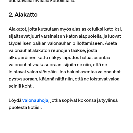
edustavalla leveällä kattolistalla.
2. Alakatto
Alakatot, joita kutsutaan myös alaslasketuiksi katoiksi,
sijaitsevat juuri varsinaisen katon alapuolella, ja luovat
täydellisen paikan valonauhan piilottamiseen. Aseta
valonauhat alakaton reunojen taakse, josta
alkuperäinen katto näkyy läpi. Jos haluat asentaa
valonauhat vaakasuoraan, sijoita ne niin, että ne
loistavat valoa ylöspäin. Jos haluat asentaa valonauhat
pystysuoraan, käännä niitä niin, että ne loistavat valoa
seiniä kohti.
Löydä
valonauhoja
, jotka sopivat kokonsa ja tyylinsä
puolesta kotiisi.