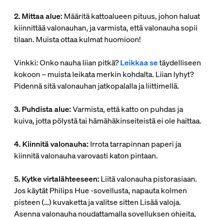
2. Mittaa alue:
Määritä kattoalueen pituus, johon haluat
kiinnittää valonauhan, ja varmista, että valonauha sopii
tilaan. Muista ottaa kulmat huomioon!
Vinkki: Onko nauha liian pitkä?
Leikkaa se
täydelliseen
kokoon – muista leikata merkin kohdalta. Liian lyhyt?
Pidennä sitä valonauhan jatkopalalla ja liittimellä.
3. Puhdista alue:
Varmista, että katto on puhdas ja
kuiva, jotta pölystä tai hämähäkinseiteistä ei ole haittaa.
4. Kiinnitä valonauha:
Irrota tarrapinnan paperi ja
kiinnitä valonauha varovasti katon pintaan.
5. Kytke virtalähteeseen:
Liitä valonauha pistorasiaan.
Jos käytät Philips Hue -sovellusta, napauta kolmen
pisteen (…) kuvaketta ja valitse sitten Lisää valoja.
Asenna valonauha noudattamalla sovelluksen ohjeita,