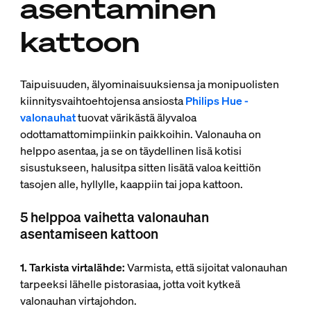
asentaminen
kattoon
Taipuisuuden, älyominaisuuksiensa ja monipuolisten
kiinnitysvaihtoehtojensa ansiosta
Philips Hue -
valonauhat
tuovat värikästä älyvaloa
odottamattomimpiinkin paikkoihin. Valonauha on
helppo asentaa, ja se on täydellinen lisä kotisi
sisustukseen, halusitpa sitten lisätä valoa keittiön
tasojen alle, hyllylle, kaappiin tai jopa kattoon.
5 helppoa vaihetta valonauhan
asentamiseen kattoon
1. Tarkista virtalähde:
Varmista, että sijoitat valonauhan
tarpeeksi lähelle pistorasiaa, jotta voit kytkeä
valonauhan virtajohdon.