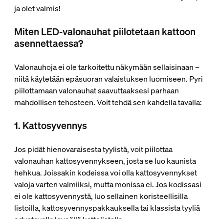
ja olet valmis!
Miten LED-valonauhat piilotetaan kattoon
asennettaessa?
Valonauhoja ei ole tarkoitettu näkymään sellaisinaan –
niitä käytetään epäsuoran valaistuksen luomiseen. Pyri
piilottamaan valonauhat saavuttaaksesi parhaan
mahdollisen tehosteen. Voit tehdä sen kahdella tavalla:
1. Kattosyvennys
Jos pidät hienovaraisesta tyylistä, voit piilottaa
valonauhan kattosyvennykseen, josta se luo kaunista
hehkua. Joissakin kodeissa voi olla kattosyvennykset
valoja varten valmiiksi, mutta monissa ei. Jos kodissasi
ei ole kattosyvennystä, luo sellainen koristeellisilla
listoilla, kattosyvennyspakkauksella tai klassista tyyliä