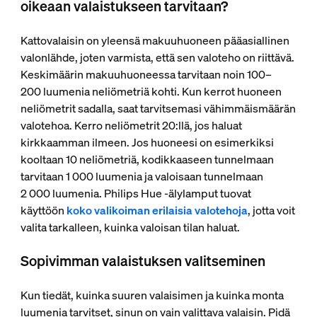
oikeaan valaistukseen tarvitaan?
Kattovalaisin on yleensä makuuhuoneen pääasiallinen
valonlähde, joten varmista, että sen valoteho on riittävä.
Keskimäärin makuuhuoneessa tarvitaan noin 100–
200 luumenia neliömetriä kohti. Kun kerrot huoneen
neliömetrit sadalla, saat tarvitsemasi vähimmäismäärän
valotehoa. Kerro neliömetrit 20:llä, jos haluat
kirkkaamman ilmeen. Jos huoneesi on esimerkiksi
kooltaan 10 neliömetriä, kodikkaaseen tunnelmaan
tarvitaan 1 000 luumenia ja valoisaan tunnelmaan
2 000 luumenia. Philips Hue ‑älylamput tuovat
käyttöön
koko valikoiman erilaisia valotehoja
, jotta voit
valita tarkalleen, kuinka valoisan tilan haluat.
Sopivimman valaistuksen valitseminen
Kun tiedät, kuinka suuren valaisimen ja kuinka monta
luumenia tarvitset, sinun on vain valittava valaisin. Pidä