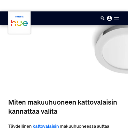
skip.to.main.content
Miten makuuhuoneen kattovalaisin
kannattaa valita
Täydellinen
kattovalaisin
makuuhuoneessa auttaa