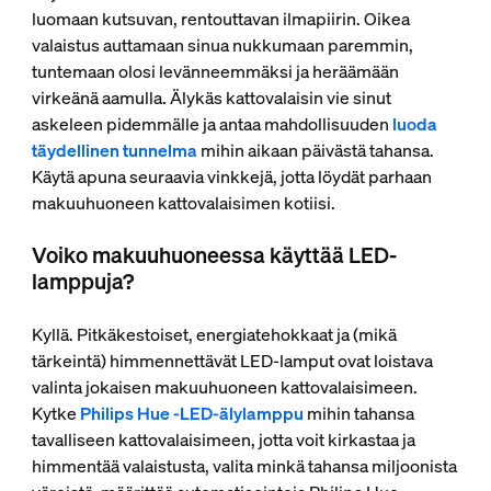
luomaan kutsuvan, rentouttavan ilmapiirin. Oikea
valaistus auttamaan sinua nukkumaan paremmin,
tuntemaan olosi levänneemmäksi ja heräämään
virkeänä aamulla. Älykäs kattovalaisin vie sinut
askeleen pidemmälle ja antaa mahdollisuuden
luoda
täydellinen tunnelma
mihin aikaan päivästä tahansa.
Käytä apuna seuraavia vinkkejä, jotta löydät parhaan
makuuhuoneen kattovalaisimen kotiisi.
Voiko makuuhuoneessa käyttää LED-
lamppuja?
Kyllä. Pitkäkestoiset, energiatehokkaat ja (mikä
tärkeintä) himmennettävät LED-lamput ovat loistava
valinta jokaisen makuuhuoneen kattovalaisimeen.
Kytke
Philips Hue ‑LED-älylamppu
mihin tahansa
tavalliseen kattovalaisimeen, jotta voit kirkastaa ja
himmentää valaistusta, valita minkä tahansa miljoonista