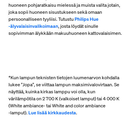
huoneen pohjaratkaisu mielessä ja muista valita jotain,
joka sopii huoneen sisustukseen sekä omaan
persoonalliseen tyyliisi. Tutustu
Philips Hue
‑älyvalaisinvalikoimaan
, josta löydät sinulle
sopivimman älykkään makuuhuoneen kattovalaisimen.
*Kun lampun teknisten tietojen luumenarvon kohdalla
lukee "Jopa", se viittaa lampun maksimivalovirtaan. Se
näyttää, kuinka kirkas lamppu voi olla, kun
värilämpötila on 2 700 K (valkoiset lamput) tai 4 000 K
(White ambiance- tai White and color ambiance
‑lamput).
Lue lisää kirkkaudesta
.