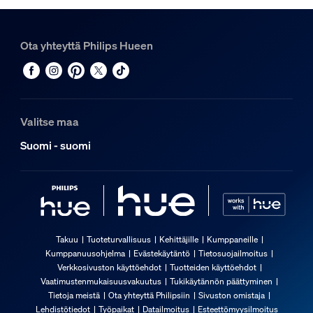
Ota yhteyttä Philips Hueen
Valitse maa
Suomi - suomi
Takuu
Tuoteturvallisuus
Kehittäjille
Kumppaneille
Kumppanuusohjelma
Evästekäytäntö
Tietosuojailmoitus
Verkkosivuston käyttöehdot
Tuotteiden käyttöehdot
Vaatimustenmukaisuusvakuutus
Tukikäytännön päättyminen
Tietoja meistä
Ota yhteyttä Philipsiin
Sivuston omistaja
Lehdistötiedot
Työpaikat
Datailmoitus
Esteettömyysilmoitus