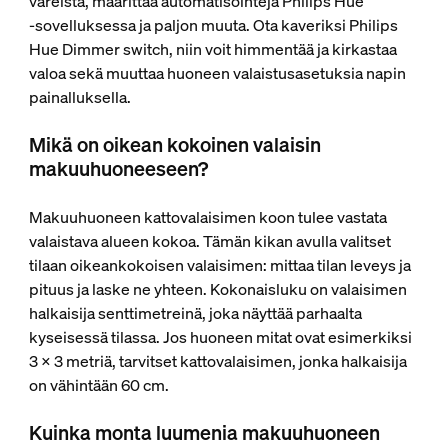
väreistä, määrittää automatisointeja Philips Hue
‑sovelluksessa ja paljon muuta. Ota kaveriksi Philips
Hue Dimmer switch, niin voit himmentää ja kirkastaa
valoa sekä muuttaa huoneen valaistusasetuksia napin
painalluksella.
Mikä on oikean kokoinen valaisin
makuuhuoneeseen?
Makuuhuoneen kattovalaisimen koon tulee vastata
valaistava alueen kokoa. Tämän kikan avulla valitset
tilaan oikeankokoisen valaisimen: mittaa tilan leveys ja
pituus ja laske ne yhteen. Kokonaisluku on valaisimen
halkaisija senttimetreinä, joka näyttää parhaalta
kyseisessä tilassa. Jos huoneen mitat ovat esimerkiksi
3 x 3 metriä, tarvitset kattovalaisimen, jonka halkaisija
on vähintään 60 cm.
Kuinka monta luumenia makuuhuoneen