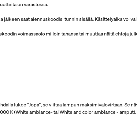
tuotteita on varastossa.
 jälkeen saat alennuskoodisi tunnin sisällä. Käsittelyaika voi vai
uskoodin voimassaolo milloin tahansa tai muuttaa näitä ehtoja ju
alla lukee "Jopa", se viittaa lampun maksimivalovirtaan. Se näy
 4 000 K (White ambiance- tai White and color ambiance ‑lamput)