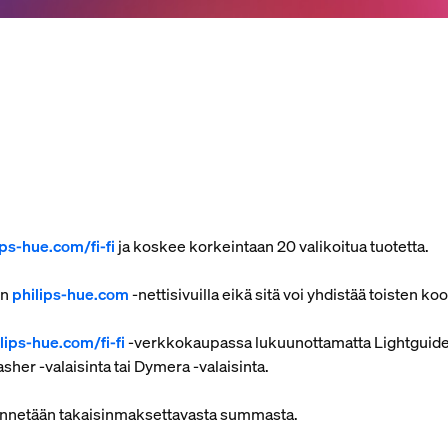
ps-hue.com/fi-fi
ja koskee korkeintaan 20 valikoitua tuotetta.
in
philips-hue.com
-nettisivuilla eikä sitä voi yhdistää toisten k
ips-hue.com/fi-fi
-verkkokaupassa lukuunottamatta Lightguide-l
asher -valaisinta tai Dymera -valaisinta.
hennetään takaisinmaksettavasta summasta.