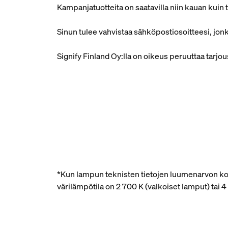
Kampanjatuotteita on saatavilla niin kauan kuin 
Sinun tulee vahvistaa sähköpostiosoitteesi, jonka
Signify Finland Oy:lla on oikeus peruuttaa tarjo
*Kun lampun teknisten tietojen luumenarvon kohd
värilämpötila on 2 700 K (valkoiset lamput) tai