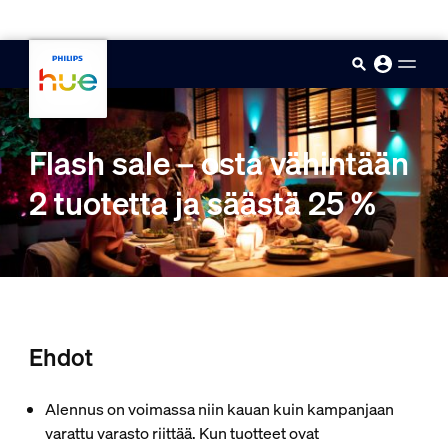
skip.to.main.content
Flash sale – osta vähintään
2 tuotetta ja säästä 25 %
Ehdot
Alennus on voimassa niin kauan kuin kampanjaan
varattu varasto riittää. Kun tuotteet ovat