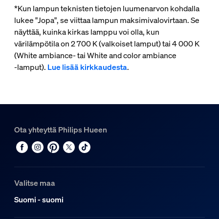
*Kun lampun teknisten tietojen luumenarvon kohdalla
lukee "Jopa", se viittaa lampun maksimivalovirtaan. Se
näyttää, kuinka kirkas lamppu voi olla, kun
värilämpötila on 2 700 K (valkoiset lamput) tai 4 000 K
(White ambiance- tai White and color ambiance
‑lamput).
Lue lisää kirkkaudesta
.
Ota yhteyttä Philips Hueen
Valitse maa
Suomi - suomi