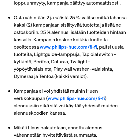
loppuunmyyty, kampanja päättyy automaattisesti.
Osta vähintään 2 ja säästä 25 %: valitse mitkä tahansa
kaksi (2) kampanjaan sisältyvää tuotetta ja lisää ne
ostoskoriin. 25 % alennus lisätään tuotteiden hintaan
kassalla. Kampanja koskee kaikkia tuotteita
osoitteessa
www.philips-hue.com/fi-fi
, paitsi uusia
tuotteita, Lightguide-lamppuja, Tap dial switch -
kytkintä, Perifoa, Daturaa, Twilight -
yöpöytävalaisinta, Play wall washer -valaisinta,
Dymeraa ja Tentoa (kaikki versiot).
Kampanjaa ei voi yhdistää muihin Huen
verkkokaupan (
www.philips-hue.com/fi-fi
)
alennuksiin eikä sitä voi käyttää yhdessä muiden
alennuskoodien kanssa.
Mikäli tilaus palautetaan, annettu alennus
vähennetään hyvitettävästä summasta.