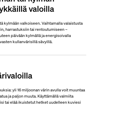
ykkäillä valoilla
tä kylmään valkoiseen. Vaihtamalla valaistusta
hin, harrastuksiin tai rentoutumiseen –
teen päivään kylmällä ja energisoivalla
vasten kullanvärisillä sävyillä.
rivaloilla
ksia: yli 16 miljoonan värin avulla voit muuntaa
satua ja paljon muuta. Käyttämällä valmiita
si tai elää ikuistetut hetket uudelleen kuviesi