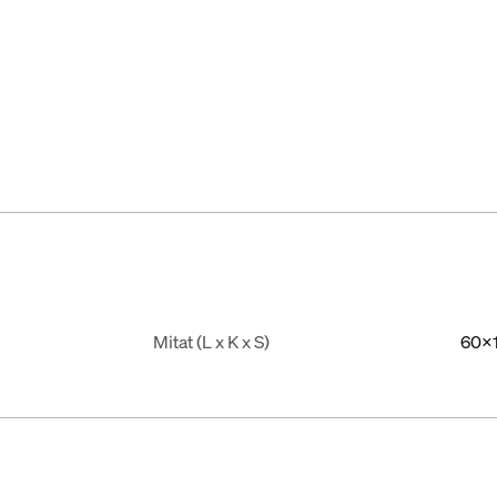
Mitat (L x K x S)
60x