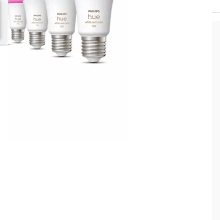
va
so
si