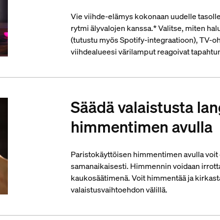
Vie viihde-elämys kokonaan uudelle tasolle
rytmi älyvalojen kanssa.* Valitse, miten ha
(tutustu myös Spotify-integraatioon), TV-oh
viihdealueesi värilamput reagoivat tapahtu
Säädä valaistusta la
himmentimen avulla
Paristokäyttöisen himmentimen avulla voit
samanaikaisesti. Himmennin voidaan irrottaa
kaukosäätimenä. Voit himmentää ja kirkastaa
valaistusvaihtoehdon välillä.