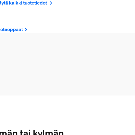
ytä kaikki tuotetiedot
uoteoppaat
män tai kylmän