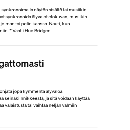
 synkronoimalla näytön sisältö tai musiikin
luat synkronoida älyvalot elokuvan, musiikin
jelman tai pelin kanssa. Nauti, kun
miin. * Vaatii Hue Bridgen
ngattomasti
 ohjata jopa kymmentä älyvaloa
 seinäkiinnikkeestä, ja sitä voidaan käyttää
 valaistusta tai vaihtaa neljän valmiin