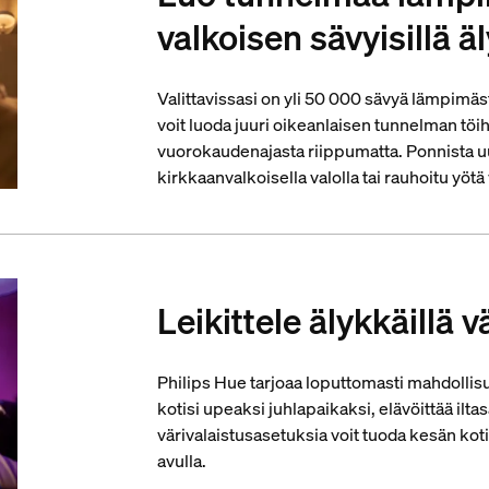
valkoisen sävyisillä äl
Valittavissasi on yli 50 000 sävyä lämpimäs
voit luoda juuri oikeanlaisen tunnelman töi
vuorokaudenajasta riippumatta. Ponnista uu
kirkkaanvalkoisella valolla tai rauhoitu yötä 
Leikittele älykkäillä vä
Philips Hue tarjoaa loputtomasti mahdollisuu
kotisi upeaksi juhlapaikaksi, elävöittää ilta
värivalaistusasetuksia voit tuoda kesän kotii
avulla.