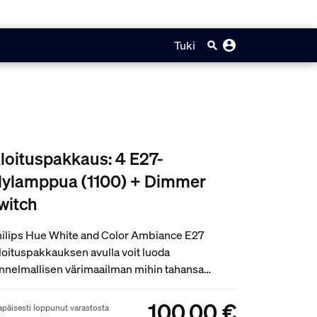
Tuki
loituspakkaus: 4 E27-
lylamppua (1100) + Dimmer
witch
ilips Hue White and Color Ambiance E27
loituspakkauksen avulla voit luoda
nnelmallisen värimaailman mihin tahansa
oneeseen. Pakkaus sisältää Hue Bridgen, jonka
siosta saat käyttöösi lähes rajattomat
100,00 €
product.with.100,00 €
apäisesti loppunut varastosta