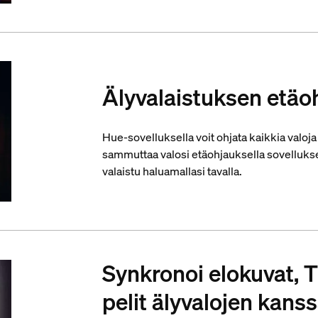
Älyvalaistuksen etäo
Hue-sovelluksella voit ohjata kaikkia valoja
sammuttaa valosi etäohjauksella sovelluksen 
valaistu haluamallasi tavalla.
Synkronoi elokuvat, T
pelit älyvalojen kans