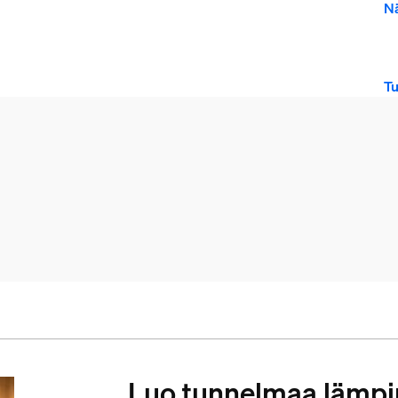
Nä
T
Luo tunnelmaa lämpi