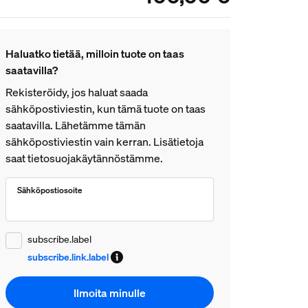
laistusvaihtoehdot. Voit ohjata valaistusta
velluksella, puheella tai pakkaukseen
sältyvällä kytkimellä.
Haluatko tietää, milloin tuote on taas
saatavilla?
Rekisteröidy, jos haluat saada
sähköpostiviestin, kun tämä tuote on taas
saatavilla. Lähetämme tämän
sähköpostiviestin vain kerran. Lisätietoja
saat tietosuojakäytännöstämme.
Sähköpostiosoite
subscribe.label
subscribe.link.label
Ilmoita minulle