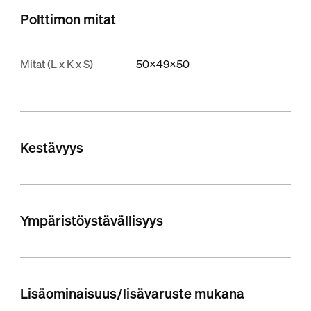
Polttimon mitat
Mitat (L x K x S)
50x49x50
Kestävyys
Ympäristöystävällisyys
Lisäominaisuus/lisävaruste mukana