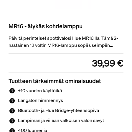
MR16 - älykäs kohdelamppu
Päivitä perinteiset spottivalosi Hue MR16:lla. Tämä 2-
nastainen 12 voltin MR16-lamppu sopii useimpiin
olemassa oleviin liitäntöihin, ja sen avulla voit nauttia
valkoisen valon sävyistä lämpimästä viileään kaikissa
39,99 €
product.with.39,99
sisätiloissa. Yhteensopiva useimpien muuntajien
kanssa.¹
Tuotteen tärkeimmät ominaisuudet
±10 vuoden käyttöikä
Langaton himmennys
Bluetooth- ja Hue Bridge-yhteensopiva
Lämpimän ja viileän valkoisen valon sävyt
400 luumenia