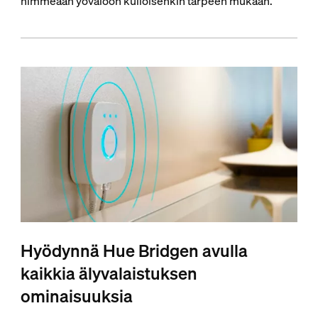
himmeään yövaloon kulloisenkin tarpeen mukaan.
Hyödynnä Hue Bridgen avulla
kaikkia älyvalaistuksen
ominaisuuksia