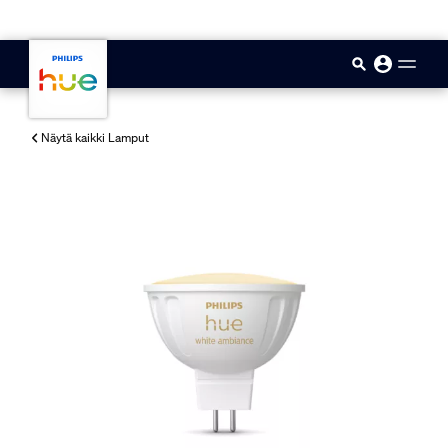
skip.to.main.content
Näytä kaikki Lamput