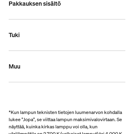
Pakkauksen sisältö
Tuki
Muu
*Kun lampun teknisten tietojen luumenarvon kohdalla
lukee "Jopa", se viittaa lampun maksimivalovirtaan. Se
näyttää, kuinka kirkas lamppu voi olla, kun
värilämpötila on 2 700 K (valkoiset lamput) tai 4 000 K