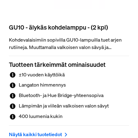
GU10 - älykäs kohdelamppu - (2 kpl)
Kohdevalaisimiin sopivilla GU10-lampuilla tuet arjen
rutiineja. Muuttamalla valkoisen valon sävyä ja
himmentämällä valoa voit säätää valaistuksen
sopimaan täydellisesti päivän jokaiseen hetkeen.
Tuotteen tärkeimmät ominaisuudet
±10 vuoden käyttöikä
Langaton himmennys
Bluetooth- ja Hue Bridge-yhteensopiva
Lämpimän ja viileän valkoisen valon sävyt
400 luumenia kukin
Näytä kaikki tuotetiedot