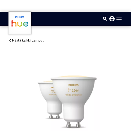
skip.to.main.content
Näytä kaikki Lamput