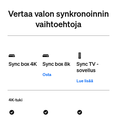
Vertaa valon synkronoinnin
vaihtoehtoja
Sync box 4K
Sync box 8k
Sync TV -
sovellus
Osta
Lue lisää
4K-tuki