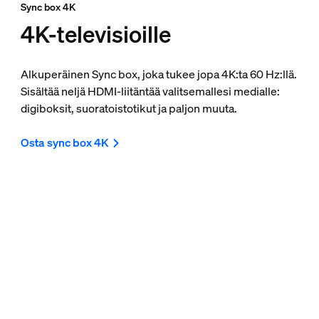
Sync box 4K
4K-televisioille
Alkuperäinen Sync box, joka tukee jopa 4K:ta 60 Hz:llä.
Sisältää neljä HDMI-liitäntää valitsemallesi medialle:
digiboksit, suoratoistotikut ja paljon muuta.
Osta sync box 4K