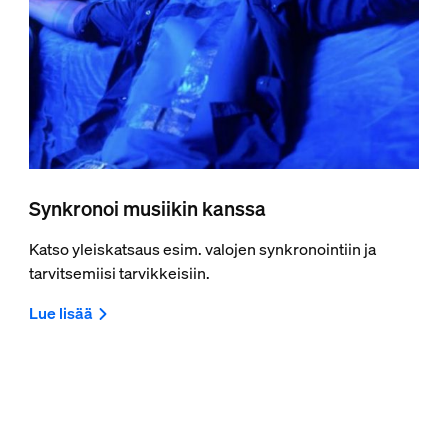
Synkronoi musiikin kanssa
Katso yleiskatsaus esim. valojen synkronointiin ja
tarvitsemiisi tarvikkeisiin.
Lue lisää