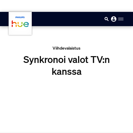
skip.to.main.content
Viihdevalaistus
Synkronoi valot TV:n
kanssa