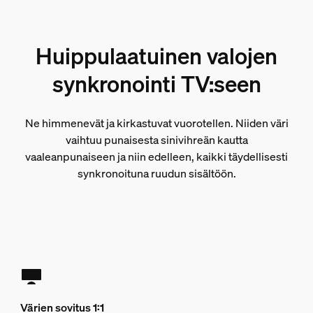
Huippulaatuinen valojen
synkronointi TV:seen
Ne himmenevät ja kirkastuvat vuorotellen. Niiden väri
vaihtuu punaisesta sinivihreän kautta
vaaleanpunaiseen ja niin edelleen, kaikki täydellisesti
synkronoituna ruudun sisältöön.
Värien sovitus 1:1