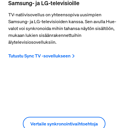
Samsung- ja LG-televisioille
TV-natiivisovellus on yhteensopiva uusimpien
Samsung- ja LG-televisioiden kanssa. Sen avulla Hue-
valot voi synkronoida mihin tahansa näytön sisältöön,
mukaan lukien sisäänrakennettuihin
älytelevisiosovelluksiin.
Tutustu Sync TV -sovellukseen
Vertaile synkronointivaihtoehtoja