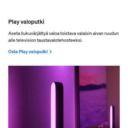
Play valoputki
Aseta liukuvärjättyä valoa toistava valaisin aivan ruudun
alle television taustavalotehosteeksi.
Osta Play valoputki