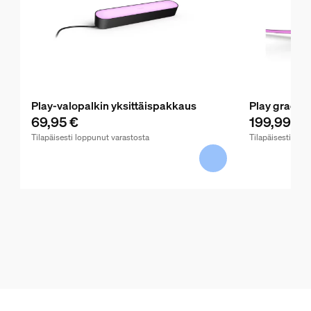
Play-valopalkin yksittäispakkaus
Play gradien
69,95 €
199,99 €
Tilapäisesti loppunut varastosta
Tilapäisesti lop