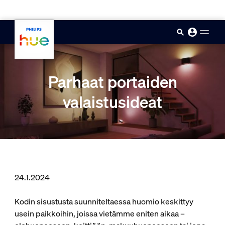
skip.to.main.content
Parhaat portaiden
valaistusideat
24.1.2024
Kodin sisustusta suunniteltaessa huomio keskittyy
usein paikkoihin, joissa vietämme eniten aikaa –