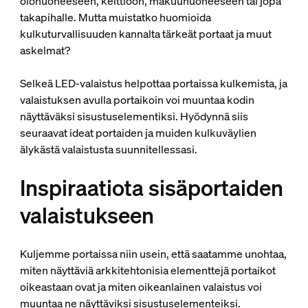
olohuoneeseen, keittiöön, makuuhuoneeseen tai jopa
takapihalle. Mutta muistatko huomioida
kulkuturvallisuuden kannalta tärkeät portaat ja muut
askelmat?
Selkeä LED-valaistus helpottaa portaissa kulkemista, ja
valaistuksen avulla portaikoin voi muuntaa kodin
näyttäväksi sisustuselementiksi. Hyödynnä siis
seuraavat ideat portaiden ja muiden kulkuväylien
älykästä valaistusta suunnitellessasi.
Inspiraatiota sisäportaiden
valaistukseen
Kuljemme portaissa niin usein, että saatamme unohtaa,
miten näyttäviä arkkitehtonisia elementtejä portaikot
oikeastaan ovat ja miten oikeanlainen valaistus voi
muuntaa ne näyttäviksi sisustuselementeiksi.