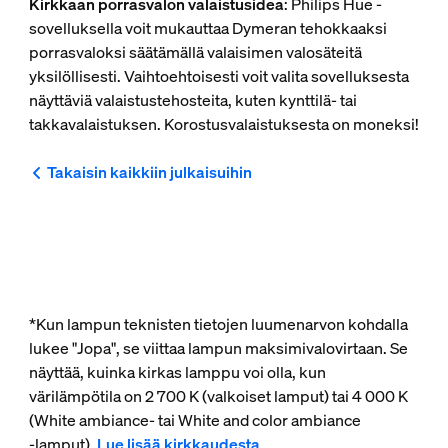
Kirkkaan porrasvalon valaistusidea
: Philips Hue -
sovelluksella voit mukauttaa Dymeran tehokkaaksi
porrasvaloksi säätämällä valaisimen valosäteitä
yksilöllisesti. Vaihtoehtoisesti voit valita sovelluksesta
näyttäviä valaistustehosteita, kuten kynttilä- tai
takkavalaistuksen. Korostusvalaistuksesta on moneksi!
Takaisin kaikkiin julkaisuihin
*Kun lampun teknisten tietojen luumenarvon kohdalla
lukee "Jopa", se viittaa lampun maksimivalovirtaan. Se
näyttää, kuinka kirkas lamppu voi olla, kun
värilämpötila on 2 700 K (valkoiset lamput) tai 4 000 K
(White ambiance- tai White and color ambiance
‑lamput).
Lue lisää kirkkaudesta
.