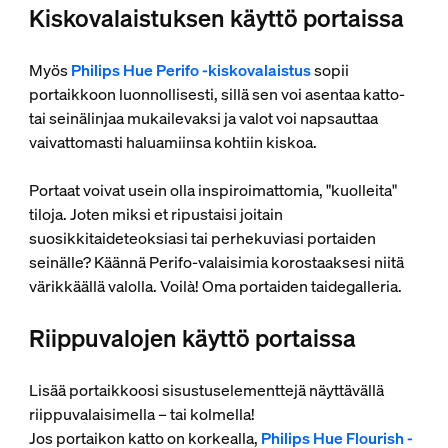
Kiskovalaistuksen käyttö portaissa
Myös
Philips Hue Perifo -kiskovalaistus
sopii
portaikkoon luonnollisesti, sillä sen voi asentaa katto-
tai seinälinjaa mukailevaksi ja valot voi napsauttaa
vaivattomasti haluamiinsa kohtiin kiskoa.
Portaat voivat usein olla inspiroimattomia, "kuolleita"
tiloja. Joten miksi et ripustaisi joitain
suosikkitaideteoksiasi tai perhekuviasi portaiden
seinälle? Käännä Perifo-valaisimia korostaaksesi niitä
värikkäällä valolla. Voilà! Oma portaiden taidegalleria.
Riippuvalojen käyttö portaissa
Lisää portaikkoosi sisustuselementtejä näyttävällä
riippuvalaisimella – tai kolmella!
Jos portaikon katto on korkealla,
Philips Hue Flourish -