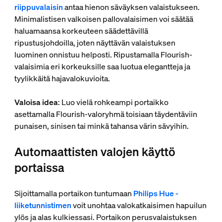
riippuvalaisin
antaa hienon säväyksen valaistukseen.
Minimalistisen valkoisen pallovalaisimen voi säätää
haluamaansa korkeuteen säädettävillä
ripustusjohdoilla, joten näyttävän valaistuksen
luominen onnistuu helposti. Ripustamalla Flourish-
valaisimia eri korkeuksille saa luotua elegantteja ja
tyylikkäitä hajavalokuvioita.
Valoisa idea
: Luo vielä rohkeampi portaikko
asettamalla Flourish-valoryhmä toisiaan täydentäviin
punaisen, sinisen tai minkä tahansa värin sävyihin.
Automaattisten valojen käyttö
portaissa
Sijoittamalla portaikon tuntumaan
Philips Hue -
liiketunnistimen
voit unohtaa valokatkaisimen hapuilun
ylös ja alas kulkiessasi. Portaikon perusvalaistuksen