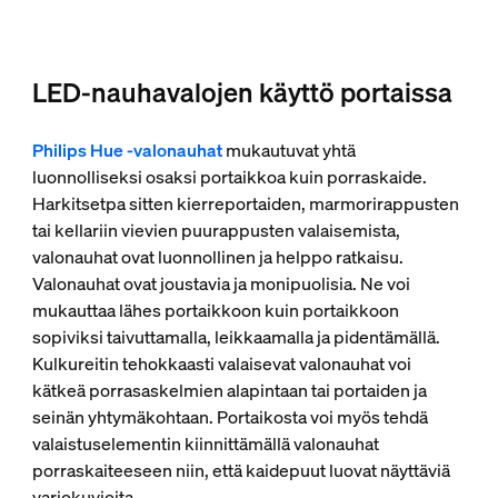
LED-nauhavalojen käyttö portaissa
Philips Hue -valonauhat
mukautuvat yhtä
luonnolliseksi osaksi portaikkoa kuin porraskaide.
Harkitsetpa sitten kierreportaiden, marmorirappusten
tai kellariin vievien puurappusten valaisemista,
valonauhat ovat luonnollinen ja helppo ratkaisu.
Valonauhat ovat joustavia ja monipuolisia. Ne voi
mukauttaa lähes portaikkoon kuin portaikkoon
sopiviksi taivuttamalla, leikkaamalla ja pidentämällä.
Kulkureitin tehokkaasti valaisevat valonauhat voi
kätkeä porrasaskelmien alapintaan tai portaiden ja
seinän yhtymäkohtaan. Portaikosta voi myös tehdä
valaistuselementin kiinnittämällä valonauhat
porraskaiteeseen niin, että kaidepuut luovat näyttäviä
varjokuvioita.