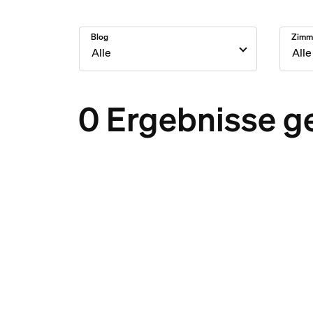
Blog
Zimm
0 Ergebnisse g