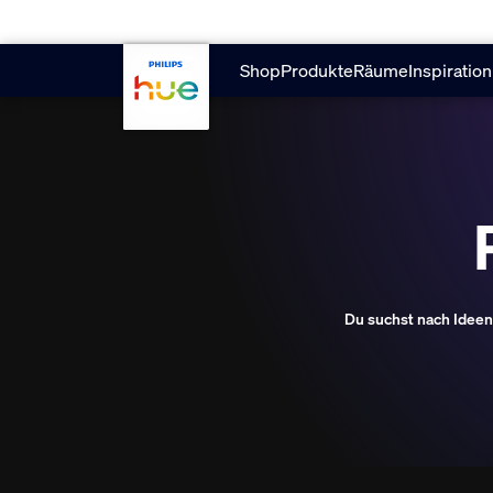
skip.to.main.content
Shop
Produkte
Räume
Inspiration
Du suchst nach Ideen