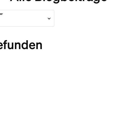
er
efunden