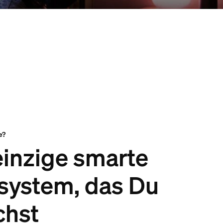
e?
einzige smarte
tsystem, das Du
chst