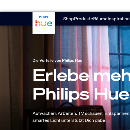
skip.to.main.content
Shop
Produkte
Räume
Inspiration
Die Vorteile von Philips Hue
Erlebe meh
Philips Hue
Aufwachen. Arbeiten. TV schauen. Entspannen.
smartes Licht unterstützt Dich dabei.