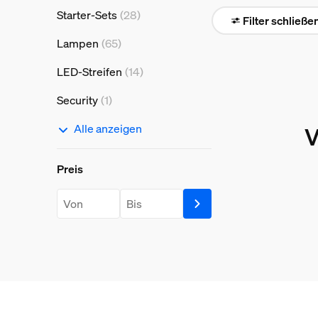
Starter-Sets
(28)
Filter schließe
Lampen
(65)
LED-Streifen
(14)
Security
(1)
Alle anzeigen
V
Preis
Preis
price.from.label
price.to.label