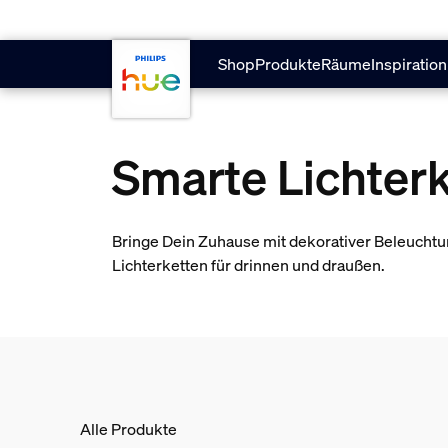
skip.to.main.content
Shop
Produkte
Räume
Inspiration
Smarte Lichter
Bringe Dein Zuhause mit dekorativer Beleuchtu
Lichterketten für drinnen und draußen.
Alle Produkte