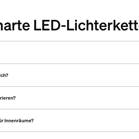
marte LED-Lichterket
ich?
rieren?
für Innenräume?