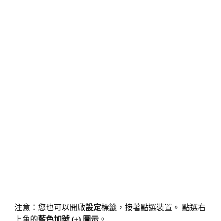
注意：您也可以開啟
設定
標籤，接著點選裝置。 點選右
上角的
藍色加號 (+) 圖示
。