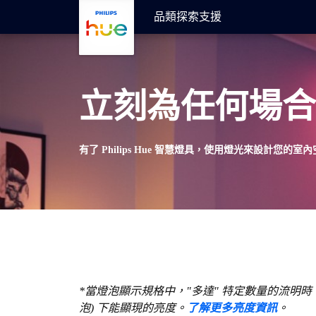
skip.to.main.content
品類
探索
支援
立刻為任何場
有了 Philips Hue 智慧燈具，使用燈光來設計您的
*當燈泡顯示規格中，"多達" 特定數量的流明時，即
泡) 下能顯現的亮度。
了解更多亮度資訊
。