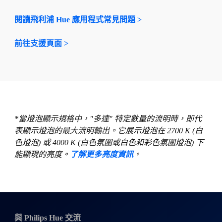
閱讀飛利浦 Hue 應用程式常見問題 >
前往支援頁面 >
*當燈泡顯示規格中，"多達" 特定數量的流明時，即代
表顯示燈泡的最大流明輸出。它展示燈泡在 2700 K (白
色燈泡) 或 4000 K (白色氛圍或白色和彩色氛圍燈泡) 下
能顯現的亮度。
了解更多亮度資訊
。
與 Philips Hue 交流