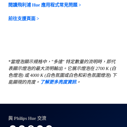
閱讀飛利浦 Hue 應用程式常見問題 >
前往支援頁面 >
*當燈泡顯示規格中，"多達" 特定數量的流明時，即代
表顯示燈泡的最大流明輸出。它展示燈泡在 2700 K (白
色燈泡) 或 4000 K (白色氛圍或白色和彩色氛圍燈泡) 下
能顯現的亮度。
了解更多亮度資訊
。
與 Philips Hue 交流