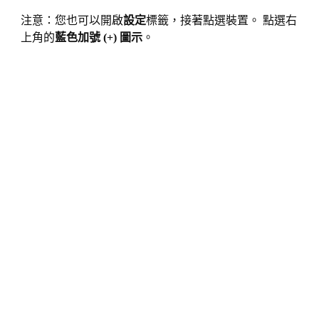
注意：您也可以開啟
設定
標籤，接著點選裝置。 點選右
上角的
藍色加號 (+) 圖示
。