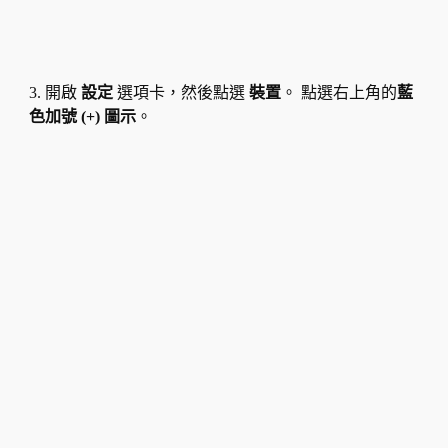
3. 開啟
設定
選項卡，然後點選
裝置
。 點選右上角的
藍
色加號 (+) 圖示
。