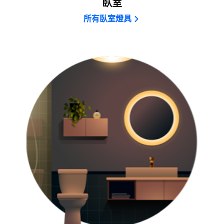
臥室
所有臥室燈具