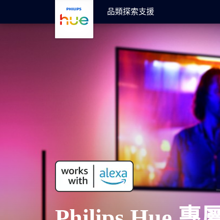
skip.to.main.content
品類
探索
支援
Philips Hue 