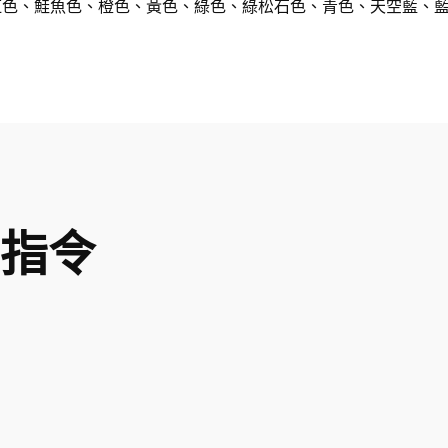
 緋紅色、鮭魚色、橙色、黃色、綠色、綠松石色、青色、天空藍、
景指令