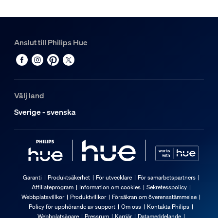
Anslut till Philips Hue
Välj land
Sverige - svenska
Garanti
Produktsäkerhet
För utvecklare
För samarbetspartners
Affiliateprogram
Information om cookies
Sekretesspolicy
Webbplatsvillkor
Produktvillkor
Försäkran om överensstämmelse
Policy för upphörande av support
Om oss
Kontakta Philips
Webbplatsägare
Pressrum
Karriär
Datameddelande