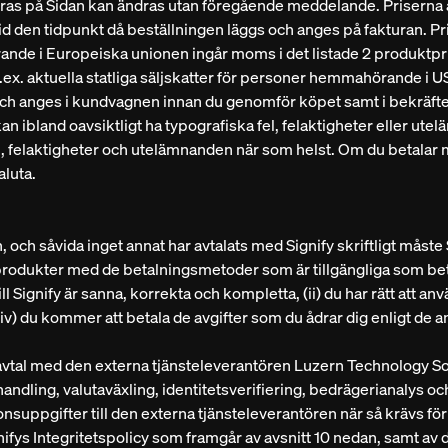
eras på Sidan kan ändras utan föregående meddelande. Priserna a
vid den tidpunkt då beställningen läggs och anges på fakturan. P
nde i Europeiska unionen ingår moms i det listade 2 produktpris
 t.ex. aktuella statliga säljskatter för personer hemmahörande i US
a och anges i kundvagnen innan du genomför köpet samt i bekräfte
n ibland oavsiktligt ha typografiska fel, felaktigheter eller ute
a fel, felaktigheter och utelämnanden när som helst. Om du betal
aluta.
 och såvida inget annat har avtalats med Signify skriftligt måste 
 produkter med de betalningsmetoder som är tillgängliga som bet
ll Signify är sanna, korrekta och kompletta, (ii) du har rätt att an
 (iv) du kommer att betala de avgifter som du ådrar dig enligt de 
 avtal med den externa tjänsteleverantören Luzern Technology Sol
andling, valutaväxling, identitetsverifiering, bedrägerianalys oc
nsuppgifter till den externa tjänsteleverantören när så krävs för 
nifys Integritetspolicy som framgår av avsnitt 10 nedan, samt av