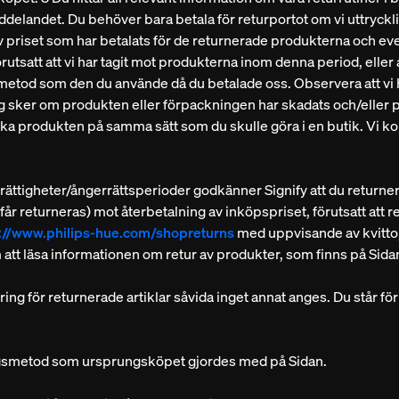
delandet. Du behöver bara betala för returportot om vi uttrycklig
 priset som har betalats för de returnerade produkterna och ev
utsatt att vi har tagit mot produkterna inom denna period, eller a
tod som den du använde då du betalade oss. Observera att vi ha
g sker om produkten eller förpackningen har skadats och/eller
a produkten på samma sätt som du skulle göra i en butik. Vi ko
rrättigheter/ångerrättsperioder godkänner Signify att du returne
 får returneras) mot återbetalning av inköpspriset, förutsatt at
s://www.philips-hue.com/shopreturns
med uppvisande av kvitto, 
att läsa informationen om retur av produkter, som finns på Sida
ng för returnerade artiklar såvida inget annat anges. Du står för r
ingsmetod som ursprungsköpet gjordes med på Sidan.