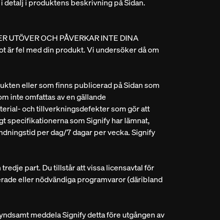
 i detalj i produktens beskrivning på Sidan.
ÄLLER UTÖVER OCH PÅVERKAR INTE DINA
el med din produkt. Vi undersöker då om
odukten eller som finns publicerad på Sidan som
som inte omfattas av en gällande
rial- och tillverkningsdefekter som gör att
ligt specifikationerna som Signify har lämnat,
dningstid per dag/7 dagar per vecka. Signify
edje part. Du tillstår att vissa licensavtal för
aterade eller nödvändiga programvaror (däribland
skyndsamt meddela Signify detta före utgången av