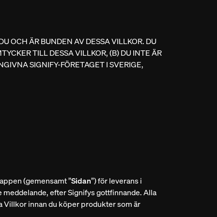
U OCH ÄR BUNDEN AV DESSA VILLKOR. DU
CKER TILL DESSA VILLKOR, (B) DU INTE ÄR
ANGIVNA SIGNIFY-FÖRETAGET I SVERIGE,
.
ue appen (gemensamt ”
Sidan
”) för leverans i
e meddelande, efter Signifys gottfinnande. Alla
sa Villkor innan du köper produkter som är