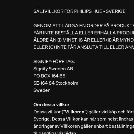
SÄLJVILLKOR FÖR PHILIPS HUE - SVERIGE
GENOM ATT LÄGGA EN ORDER PÅ PRODUKTE
FÅR INTE BESTÄLLA ELLER ERHÅLLA PRODUKT
ÄLDRE ÄN (i) MINST 18 ÅR ELLER (ii) ÄR 
ELLER (C) INTE FÅR ANSLUTA TILL ELLER 
SIGNIFY-FÖRETAG:
Signify Sweden AB
PO BOX 164 85
SE-164 84 Stockholm
Sweden
Om dessa villkor
Dessa villkor (”
Villkoren
”) gäller vid köp och f
Sverige. Dessa Villkor kan när som helst ändras 
ändringar av Villkoren gäller enbart beställnin
tillgängliga via Sidan.