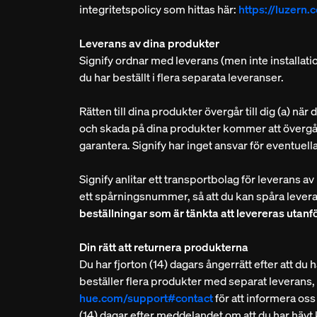
integritetspolicy som hittas här:
https://luzern.
Leverans av dina produkter
Signify ordnar med leverans (men inte installati
du har beställt i flera separata leveranser.
Rätten till dina produkter övergår till dig (a) när 
och skada på dina produkter kommer att övergå ti
garantera. Signify har inget ansvar för eventuel
Signify anlitar ett transportbolag för leverans 
ett spårningsnummer, så att du kan spåra lever
beställningar som är tänkta att levereras utanf
Din rätt att returnera produkterna
Du har fjorton (14) dagars ångerrätt efter att du
beställer flera produkter med separat leverans,
hue.com/support#contact
för att informera oss
(14) dagar efter meddelandet om att du har hävt k