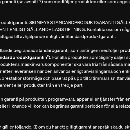
ens garanti (se avsnitt 7) som medföljer produkten eller som anges
andardproduktgaranti. SIGNIFYS STANDARDPRODUKTGARANTI G
LIGT GÄLLANDE LAGSTIFTNING. Kontakta oss om något är f
rättigad till avhjälpande enligt vår Standardproduktgaranti.
n gällande begränsad standardgaranti, som antingen medföljer pr
andardproduktgarantin
”). För alla produkter som Signify säljer 
produktens maskinvarukomponenter ska vara fria från sådana mate
2) år efter leveransen när den används enligt anvisningarna och en
restationsförmåga och baserat på upp till 3 timmars snittanvän
ment eller produkter från en tredje part.
n garanti på produkter, programvara, appar eller tjänster från en tr
 eller liknande villkor kan begränsa garantiperioden för alla rel
gäller följande, (i) om du har ett giltigt garantianspråk ska du 