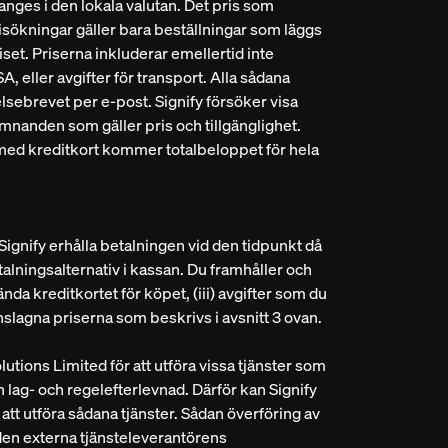
nges i den lokala valutan. Det pris som
risökningar gäller bara beställningar som läggs
et. Priserna inkluderar emellertid inte
A, eller avgifter för transport. Alla sådana
lsebrevet per e-post. Signify försöker visa
lämnanden som gäller pris och tillgänglighet.
ar med kreditkort kommer totalbeloppet för hela
Signify erhålla betalningen vid den tidpunkt då
alningsalternativ i kassan. Du framhåller och
vända kreditkortet för köpet, (iii) avgifter som du
anslagna priserna som beskrivs i avsnitt 3 ovan.
utions Limited för att utföra vissa tjänster som
h lag- och regelefterlevnad. Därför kan Signify
att utföra sådana tjänster. Sådan överföring av
 den externa tjänsteleverantörens