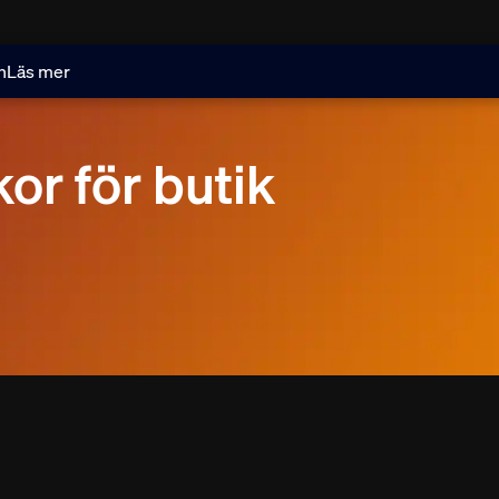
n
Läs mer
kor för butik