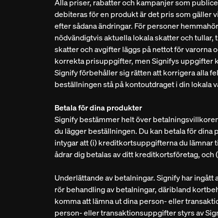
Alla priser, rabatter och kampanjer som public
debiteras för en produkt är det pris som gäller 
efter sådana ändringar. För personer hemmahöra
nödvändigtvis aktuella lokala skatter och tullar,
skatter och avgifter läggs på nettot för varorn
korrekta prisuppgifter, men Signifys uppgifter ka
Signify förbehåller sig rätten att korrigera all
beställningen stå på kontoutdraget i din lokala v
Betala för dina produkter
Signify bestämmer helt över betalningsvillkoren,
du lägger beställningen. Du kan betala för dina
intygar att (i) kreditkortsuppgifterna du lämnar ti
ådrar dig betalas av ditt kreditkortsföretag, och
Underlättande av betalningar. Signify har ingått
rör behandling av betalningar, däribland kortbeh
komma att lämna ut dina person- eller transaktio
person- eller transaktionsuppgifter styrs av Sig