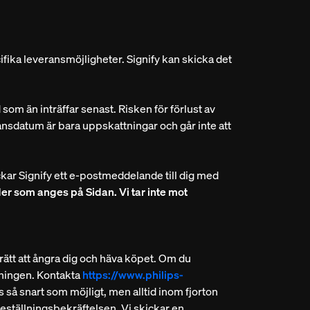
ifika leveransmöjligheter. Signify kan skicka det
ad som än inträffar senast. Risken för förlust av
ansdatum är bara uppskattningar och går inte att
ckar Signify ett e-postmeddelande till dig med
der som anges på Sidan. Vi tar inte mot
 rätt att ångra dig och häva köpet. Om du
lningen. Kontakta
https://www.philips-
s så snart som möjligt, men alltid inom fjorton
 beställningsbekräftelsen. Vi skickar en