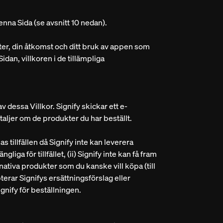
nna Sida (se avsnitt 10 nedan).
ter, din åtkomst och ditt bruk av appen som
idan, villkoren i de tillämpliga
v dessa Villkor. Signify skickar ett e-
aljer om de produkter du har beställt.
s tillfällen då Signify inte kan leverera
gliga för tillfället, (ii) Signify inte kan få fram
ernativa produkter som du kanske vill köpa (till
terar Signifys ersättningsförslag eller
ignify för beställningen.