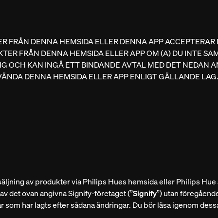
R FRÅN DENNA HEMSIDA ELLER DENNA APP ACCEPTERAR D
ER FRÅN DENNA HEMSIDA ELLER APP OM (A) DU INTE SAMTY
MYNDIG OCH KAN INGÅ ETT BINDANDE AVTAL MED DET NEDAN 
ANVÄNDA DENNA HEMSIDA ELLER APP ENLIGT GÄLLANDE LAG
örsäljning av produkter via Philips Hues hemsida eller Philips H
av det ovan angivna Signify-företaget (”
Signify
”) utan föregåend
gar som har lagts efter sådana ändringar. Du bör läsa igenom des