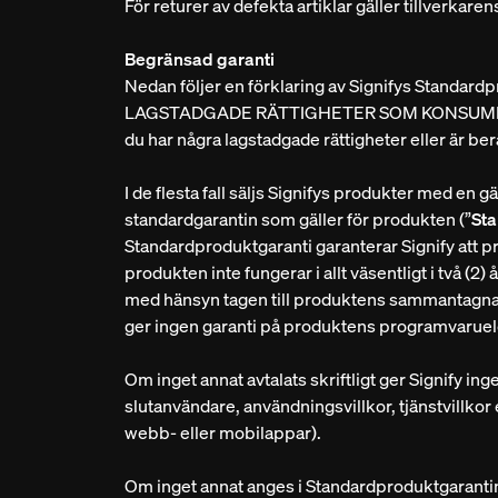
För returer av defekta artiklar gäller tillverkar
Begränsad garanti
Nedan följer en förklaring av Signifys St
LAGSTADGADE RÄTTIGHETER SOM KONSUMENT EN
du har några lagstadgade rättigheter eller är be
I de flesta fall säljs Signifys produkter med e
standardgarantin som gäller för produkten (”
St
Standardproduktgaranti garanterar Signify att 
produkten inte fungerar i allt väsentligt i två (
med hänsyn tagen till produktens sammantagna p
ger ingen garanti på produktens programvaruele
Om inget annat avtalats skriftligt ger Signify inge
slutanvändare, användningsvillkor, tjänstvillkor
webb- eller mobilappar).
Om inget annat anges i Standardproduktgarantin 