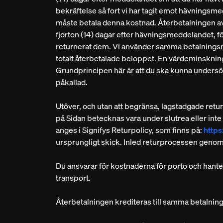
bekräftelse så fort vi har tagit emot hävningsmed
måste betala denna kostnad. Återbetalningen av
fjorton (14) dagar efter hävningsmeddelandet, för
returnerat dem. Vi använder samma betalningsme
totalt återbetalade beloppet. En värdeminsknin
Grundprincipen här är att du ska kunna undersök
påkallad.
Utöver, och utan att begränsa, lagstadgade retu
på Sidan betecknas vara under slutrea eller inte
anges i Signifys Returpolicy, som finns på:
http
ursprungligt skick. Inled returprocessen genom 
Du ansvarar för kostnaderna för porto och hanteri
transport.
Återbetalningen krediteras till samma betaln