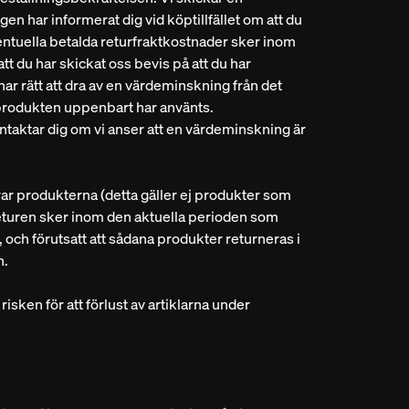
en har informerat dig vid köptillfället om att du
entuella betalda returfraktkostnader sker inom
tt du har skickat oss bevis på att du har
r rätt att dra av en värdeminskning från det
 produkten uppenbart har använts.
ntaktar dig om vi anser att en värdeminskning är
rar produkterna (detta gäller ej produkter som
t returen sker inom den aktuella perioden som
och förutsatt att sådana produkter returneras i
n.
isken för att förlust av artiklarna under