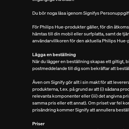
Du bör noga läsa igenom Signifys Personuppgift
För Philips Hue-produkter gäller, för din åtkom
hämtas till din mobil eller surfplatta, samt de tj
användarvillkoren för den aktuella Philips Hue-p
Lägga en beställning
När du lägger en beställning skapas ett giltigt, b
postmeddelande till dig som bekräftar att bestä
Även om Signify gör allt i sin makt för att levere
produkterna, t.ex. på grund av att (i) sådana produkt
relevanta komponenter eller (iii) det angivna pris
samma pris eller ett annat). Om priset var fel ko
prisändring kommer Signify att annullera beställ
Priser