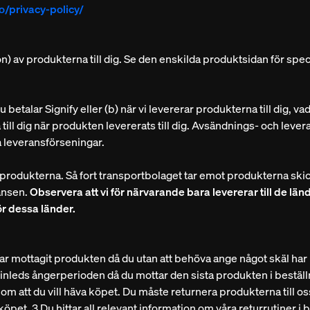
co/privacy-policy/
on) av produkterna till dig. Se den enskilda produktsidan för spec
du betalar Signify eller (b) när vi levererar produkterna till dig, v
ll dig när produkten levererats till dig. Avsändnings- och lever
la leveransförseningar.
av produkterna. Så fort transportbolaget tar emot produkterna ski
ansen.
Observera att vi för närvarande bara levererar till de län
ör dessa länder.
 har mottagit produkten då du utan att behöva ange något skäl har
 inleds ångerperioden då du mottar den sista produkten i bestäl
 om att du vill häva köpet. Du måste returnera produkterna till os
öpet. 3 Du hittar all relevant information om våra returrutiner i