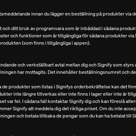
smeddelande innan du lägger en beställning på produkter via de
st och ditt bruk av programvara som är inbäddad i sådana produk
änster och funktioner som är tillgängliga för sådana produkter via S
rodukten (som finns i tillgängliga i appen).
indande och verkställbart avtal mellan dig och Signify som styrs a
llningen har mottagits. Det innehåller beställningsnumret och det
ra de produkter som listas i Signifys orderbekräftelse kan det finna
er inte längre tillverkas eller inte finns i lager eller inte är tillgän
et var fel. I sådana fall kontaktar Signify dig och kan föreslå alt
mmer Signify att meddela dig det riktiga priset. Om du inte accep
ningen och betala tillbaka de pengar som du kan ha betalat till S