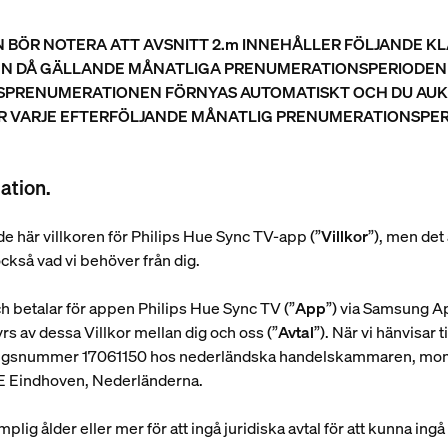
ÖR NOTERA ATT AVSNITT 2.m INNEHÅLLER FÖLJANDE KL
EN DÅ GÄLLANDE MÅNATLIGA PRENUMERATIONSPERIODEN O
SPRENUMERATIONEN FÖRNYAS AUTOMATISKT OCH DU AUKT
 VARJE EFTERFÖLJANDE MÅNATLIG PRENUMERATIONSPERI
ation.
m de här villkoren för Philips Hue Sync TV-app (”
Villkor
”), men det 
ckså vad vi behöver från dig.
ch betalar för appen Philips Hue Sync TV (”
App
”) via Samsung A
rs av dessa Villkor mellan dig och oss (”
Avtal
”). När vi hänvisar ti
streringsnummer 17061150 hos nederländska handelskammaren,
E Eindhoven, Nederländerna.
mplig ålder eller mer för att ingå juridiska avtal för att kunna ingå