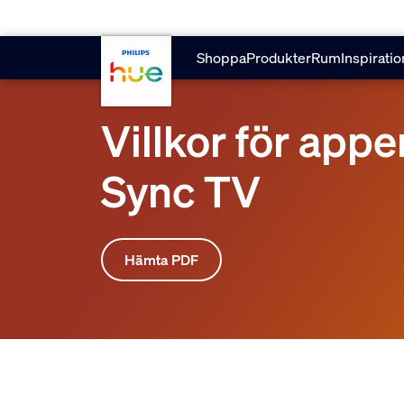
skip.to.main.content
Shoppa
Produkter
Rum
Inspiratio
Villkor för app
Sync TV
Hämta PDF