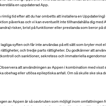
 säkerställa en uppdaterad App.
rimlig tid efter att du har ombetts att installera en Uppdatering)
tion påverkas och vi kan eventuellt inte tillhandahålla dig med A
andra) risker, brist på funktioner eller prestanda som beror på di
agliga syften och får inte användas på ett sätt som bryter mot el
 rättigheter, och tredje parts rättigheter. Du godkänner att anvä
rtkontroll och sanktioner, sekretess och immateriella egendomsr
Observera att användningen av Appen i kombination med visst spe
a obehag eller utlösa epileptiska anfall. Om så skulle ske ska
dningen av Appen är så oavbruten som möjligt inom omfattningen 