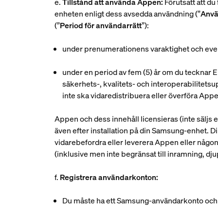
e.
Tillstånd att använda Appen:
Förutsatt att du
enheten enligt dess avsedda användning (”
Anvä
(”
Period för användarrätt
”):
under prenumerationens varaktighet och even
under en period av fem (5) år om du tecknar E
säkerhets-, kvalitets- och interoperabilitetsu
inte ska vidaredistribuera eller överföra App
Appen och dess innehåll licensieras (inte säljs e
även efter installation på din Samsung-enhet. Din
vidarebefordra eller leverera Appen eller någon 
(inklusive men inte begränsat till inramning, dj
f.
Registrera användarkonton:
Du måste ha ett Samsung-användarkonto och 