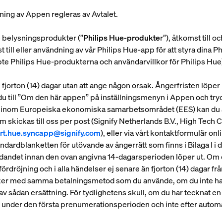
dning av Appen regleras av Avtalet.
ue belysningsprodukter (”
Philips Hue-produkte
r”), åtkomst till
 till eller användning av vår Philips Hue-app för att styra dina 
pte Philips Hue-produkterna och användarvillkor för Philips Hue) 
om fjorton (14) dagar utan att ange någon orsak. Ångerfristen löper 
r du till ”Om den här appen” på inställningsmenyn i Appen och tr
inom Europeiska ekonomiska samarbetsområdet (EES) kan du äve
m skickas till oss per post (Signify Netherlands B.V., High Te
rt.hue.syncapp@signify.com
), eller via vårt kontaktformulär o
ndardblanketten för utövande av ångerrätt som finns i Bilaga I i de
ädandet innan den ovan angivna 14-dagarsperioden löper ut. Om du 
ördröjning och i alla händelser ej senare än fjorton (14) dagar fr
n sker med samma betalningsmetod som du använde, om du inte 
öljd av sådan ersättning. För tydlighetens skull, om du har teckna
ast under den första prenumerationsperioden och inte efter autom