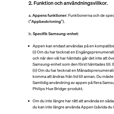
2. Funktion och användningsvillkor.
a.
Appens funktioner
: Funktionerna och de spe
(”
Appbeskrivning
”).
b.
Specifik Samsung-enhet:
Appen kan endast användas på en kompatibe
(i)
Om du har tecknat en Engångsprenumeration
och när den väl har hämtats går det inte att
Samsung-enhet som den först hämtades till. 
(ii)
Om du har tecknat en Månadsprenumeration
komma att ändras från tid till annan. Du må
Samtidig användning av appen på flera Samsun
Philips Hue Bridge-produkt.
Om du inte längre har rätt att använda en så
du kan inte längre använda Appen (såvida d