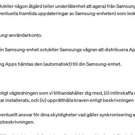
/eller någon åtgärd (eller underlåtenhet att agera) från Samsun
ventuella framtida uppdateringar av Samsung-enheten) som leder t
msung-användarkonto.
ll din Samsung-enhet och/eller Samsungs vägran att distribuera A
g Apps hämtas den (automatiskt) till din Samsung-enhet.
nligt vägledningen som vi tillhandahåller dig med, (ii) införskaffa
ar installerats, och (iv) upprätthålla kraven enligt beskrivninge
eventuellt ansvar för dina skyldigheter vad gäller synkronisering 
ppbeskrivningen.