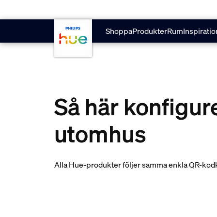
skip.to.main.content
Shoppa
Produkter
Rum
Inspiratio
Så här konfigur
utomhus
Alla Hue-produkter följer samma enkla QR-kodko