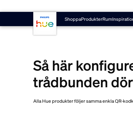
skip.to.main.content
Shoppa
Produkter
Rum
Inspiratio
Så här konfigur
trådbunden dör
Alla Hue produkter följer samma enkla QR-kodkon