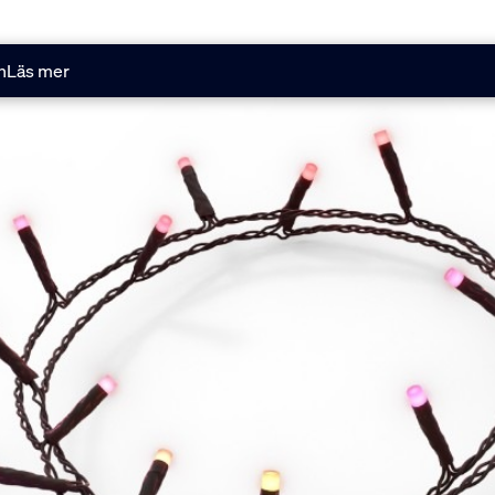
n
Läs mer