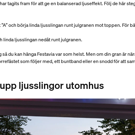
r tagits fram för att ge en balanserad ljuseffekt. Följ de här steg
 ”A” och börja linda ljusslingan runt julgranen mot toppen. För bä
 linda ljusslingan nedåt runt julgranen.
 så du kan hänga Festavia var som helst. Men om din gran är när
refästet som följer med, ett buntband eller en snodd för att 
upp ljusslingor utomhus