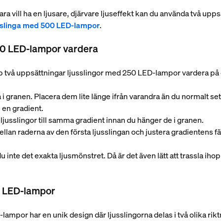
ra vill ha en ljusare, djärvare ljuseffekt kan du använda två upp
sslinga med 500 LED-lampor
.
50 LED-lampor vardera
pp två uppsättningar ljusslingor med 250 LED-lampor vardera på 
 i granen. Placera dem lite länge ifrån varandra än du normalt set
ll en gradient.
ljusslingor till samma gradient innan du hänger de i granen.
ellan raderna av den första ljusslingan och justera gradientens fä
nte det exakta ljusmönstret. Då är det även lätt att trassla ihop s
0 LED-lampor
ampor har en unik design där ljusslingorna delas i två olika rikt