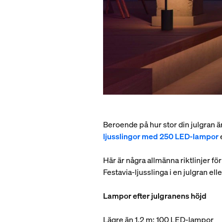
Beroende på hur stor din julgran är
ljusslingor med 250 LED-lampor
Här är några allmänna riktlinjer f
Festavia-ljusslinga i en julgran ell
Lampor efter julgranens höjd
Lägre än 1,2 m: 100 LED-lampor