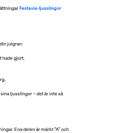
sättningar
Festavia-ljusslingor
din julgran:
t hade gjort.
rg.
ina ljusslingor – det är inte så
ningar. Ena delen är märkt ”A” och