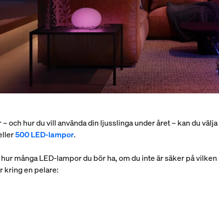
 – och hur du vill använda din ljusslinga under året – kan du välja
eller
500 LED-lampor
.
ör hur många LED-lampor du bör ha, om du inte är säker på vilken
er kring en pelare: