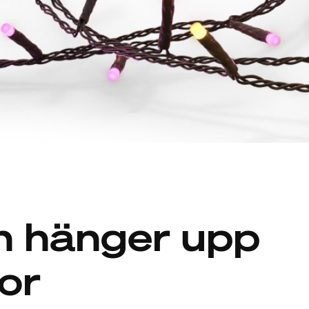
n hänger upp
gor