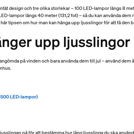
entät design och tre olika storlekar – 100 LED-lampor längs 8 me
LED-lampor längs 40 meter (131,2 fot) – så du kan använda dem nä
r tipsen om hur man kan hänga upp ljusslingor för att få den b
nger upp ljusslingo
ndangömda på vinden och bara använda dem till jul – använd dem 
omhus.
er 500 LED-lampor)
ljusslingan på för att bestämma hur lång ljusslinga du ska använd