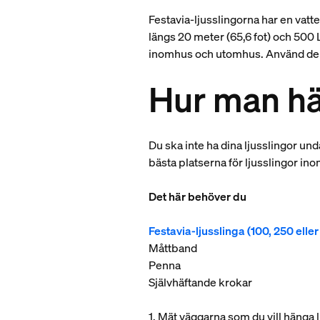
Festavia-ljusslingorna har en vatt
längs 20 meter (65,6 fot) och 500 
inomhus och utomhus. Använd de hä
Hur man hä
Du ska inte ha dina ljusslingor u
bästa platserna för ljusslingor in
Det här behöver du
Festavia-ljusslinga (100, 250 ell
Måttband
Penna
Självhäftande krokar
1. Mät väggarna som du vill hänga 