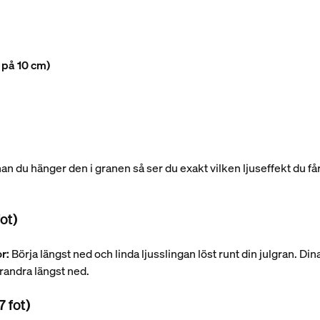
 på 10 cm)
an du hänger den i granen så ser du exakt vilken ljuseffekt du får.
fot)
r:
Börja längst ned och linda ljusslingan löst runt din julgran. Din
arandra längst ned.
7 fot)