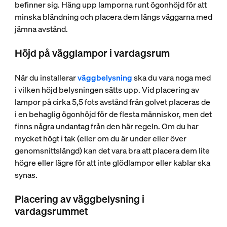
befinner sig. Häng upp lamporna runt ögonhöjd för att
minska bländning och placera dem längs väggarna med
jämna avstånd.
Höjd på vägglampor i vardagsrum
När du installerar
väggbelysning
ska du vara noga med
i vilken höjd belysningen sätts upp. Vid placering av
lampor på cirka 5,5 fots avstånd från golvet placeras de
i en behaglig ögonhöjd för de flesta människor, men det
finns några undantag från den här regeln. Om du har
mycket högt i tak (eller om du är under eller över
genomsnittslängd) kan det vara bra att placera dem lite
högre eller lägre för att inte glödlampor eller kablar ska
synas.
Placering av väggbelysning i
vardagsrummet