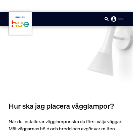
skip.to.main.content
Hur ska jag placera vägglampor?
När du installerar vägglampor ska du först välja väggar.
Mät väggarnas höjd och bredd och avgör var mitten