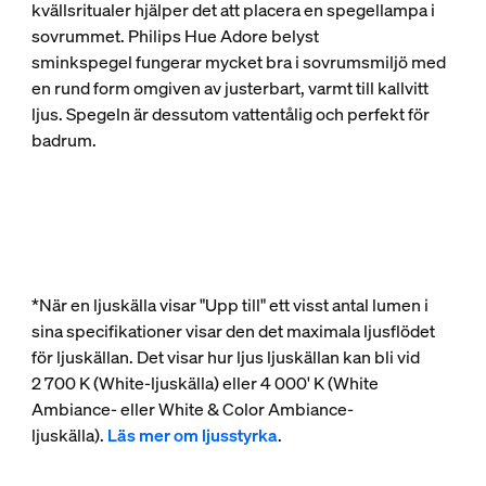
kvällsritualer hjälper det att placera en spegellampa i
sovrummet. Philips Hue Adore belyst
sminkspegel fungerar mycket bra i sovrumsmiljö med
en rund form omgiven av justerbart, varmt till kallvitt
ljus. Spegeln är dessutom vattentålig och perfekt för
badrum.
*När en ljuskälla visar "Upp till" ett visst antal lumen i
sina specifikationer visar den det maximala ljusflödet
för ljuskällan. Det visar hur ljus ljuskällan kan bli vid
2 700 K (White-ljuskälla) eller 4 000' K (White
Ambiance- eller White & Color Ambiance-
ljuskälla).
Läs mer om ljusstyrka
.