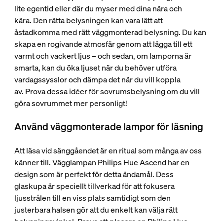
lite egentid eller där du myser med dina nära och
kära. Den rätta belysningen kan vara lätt att
åstadkomma med rätt väggmonterad belysning. Du kan
skapa en rogivande atmosfär genom att lägga till ett
varmt och vackert ljus – och sedan, om lamporna är
smarta, kan du öka ljuset när du behöver utföra
vardagssysslor och dämpa det när du vill koppla
av. Prova dessa idéer för sovrumsbelysning om du vill
göra sovrummet mer personligt!
Använd väggmonterade lampor för läsning
Att läsa vid sänggåendet är en ritual som många av oss
känner till. Vägglampan Philips Hue Ascend har en
design som är perfekt för detta ändamål. Dess
glaskupa är speciellt tillverkad för att fokusera
ljusstrålen till en viss plats samtidigt som den
justerbara halsen gör att du enkelt kan välja rätt