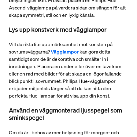
belysningsvinkel. Prova att placera en Philips Hue
Ascend-vägglampa på vardera sidan om sängen för att
skapa symmetri, stil och en lyxig känsla.
Lys upp konstverk med vägglampor
Vill du rikta lite uppmärksamhet mot konsten på
sovrumsväggarna?
Vägglampor
kan göra detta
samtidigt som de är dekorativa och smälter in i
inredningen. Placera en under eller över en tavelram
eller en rad med bilder för att skapa en iögonfallande
blickpunkt i sovrummet. Philips Hue-vägglampor
erbjuder miljontals färger så att du kan hitta den
perfekta Hue-lampan för att visa upp din konst.
Använd en väggmonterad ljusspegel som
sminkspegel
Om du är i behov av mer belysning för morgon- och