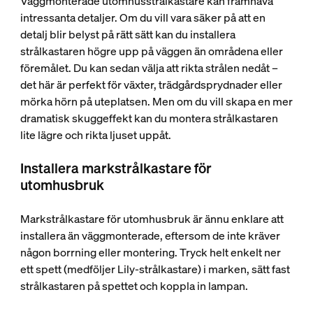
Väggmonterade utomhusstrålkastare kan framhäva
intressanta detaljer. Om du vill vara säker på att en
detalj blir belyst på rätt sätt kan du installera
strålkastaren högre upp på väggen än områdena eller
föremålet. Du kan sedan välja att rikta strålen nedåt –
det här är perfekt för växter, trädgårdsprydnader eller
mörka hörn på uteplatsen. Men om du vill skapa en mer
dramatisk skuggeffekt kan du montera strålkastaren
lite lägre och rikta ljuset uppåt.
Installera markstrålkastare för
utomhusbruk
Markstrålkastare för utomhusbruk är ännu enklare att
installera än väggmonterade, eftersom de inte kräver
någon borrning eller montering. Tryck helt enkelt ner
ett spett (medföljer Lily-strålkastare) i marken, sätt fast
strålkastaren på spettet och koppla in lampan.