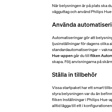
När belysningen är på plats ska d
vägguttag och använd Philips Hue-a
Använda automatiser
Automatiseringar gör att belysning
ljusinställningar för dagens olika 
standardautomatiseringar – vakna
Hue-appen
går du till
fliken Auto
skapa. Följ anvisningarna på skär
Ställa in tillbehör
Vissa startpaket har ett smart til
styra belysningen var du än befinn
fliken Inställningar i Philips Hue-
alltid lägga till ett i konfiguratione