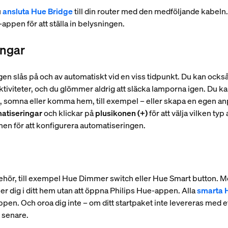
u
ansluta Hue Bridge
till din router med den medföljande kabeln. 
ppen för att ställa in belysningen.
ingar
en slås på och av automatiskt vid en viss tidpunkt. Du kan också 
aktiviteter, och du glömmer aldrig att släcka lamporna igen. Du ka
, somna eller komma hem, till exempel – eller skapa en egen a
matiseringar
och klickar på
plusikonen (+)
för att välja vilken typ
men för att konfigurera automatiseringen.
lbehör, till exempel Hue Dimmer switch eller Hue Smart button. 
er dig i ditt hem utan att öppna Philips Hue-appen. Alla
smarta H
appen. Och oroa dig inte – om ditt startpaket inte levereras med e
n senare.