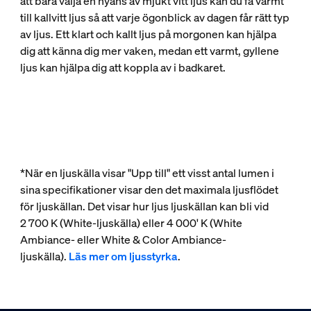
att bara välja en nyans av mjukt vitt ljus kan du få varmt
till kallvitt ljus så att varje ögonblick av dagen får rätt typ
av ljus. Ett klart och kallt ljus på morgonen kan hjälpa
dig att känna dig mer vaken, medan ett varmt, gyllene
ljus kan hjälpa dig att koppla av i badkaret.
*När en ljuskälla visar "Upp till" ett visst antal lumen i
sina specifikationer visar den det maximala ljusflödet
för ljuskällan. Det visar hur ljus ljuskällan kan bli vid
2 700 K (White-ljuskälla) eller 4 000' K (White
Ambiance- eller White & Color Ambiance-
ljuskälla).
Läs mer om ljusstyrka
.