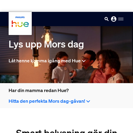
skip.to.main.content
Lys upp Mors dag
Låt henne komma igång med Hue
Har din mamma redan Hue?
Hitta den perfekta Mors dag-gåvan!