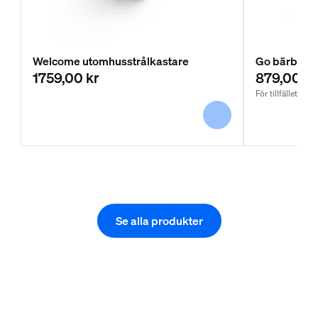
Welcome utomhusstrålkastare
Go bärbar 
1759,00 kr
879,00 kr
För tillfället slut 
Se alla produkter