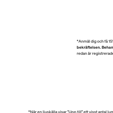
*Anmäl dig och få 15
bekräftelsen. Behan
redan är registrerad
*När en ljuskälla visar "Upp till" ett visst antal l