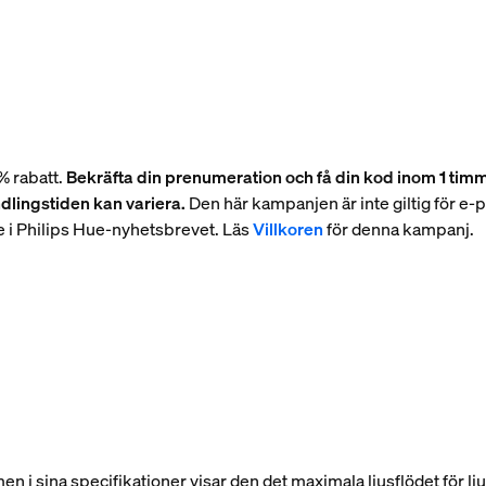
% rabatt.
Bekräfta din prenumeration och få din kod inom 1 timm
dlingstiden kan variera.
Den här kampanjen är inte giltig för e
e i Philips Hue-nyhetsbrevet. Läs
Villkoren
för denna kampanj.
umen i sina specifikationer visar den det maximala ljusflödet för lju