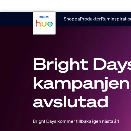
skip.to.main.content
Shoppa
Produkter
Rum
Inspiratio
Bright Day
kampanjen
avslutad
Bright Days kommer tillbaka igen nästa år!