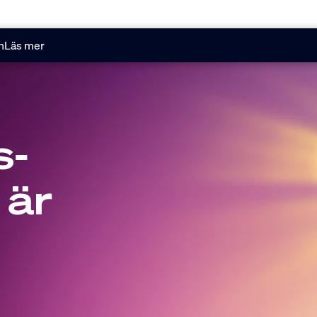
n
Läs mer
s-
 är