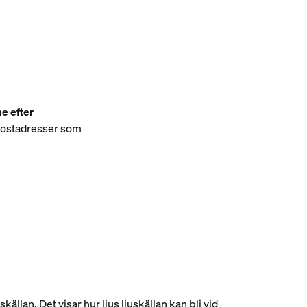
e efter
-postadresser som
skällan. Det visar hur ljus ljuskällan kan bli vid