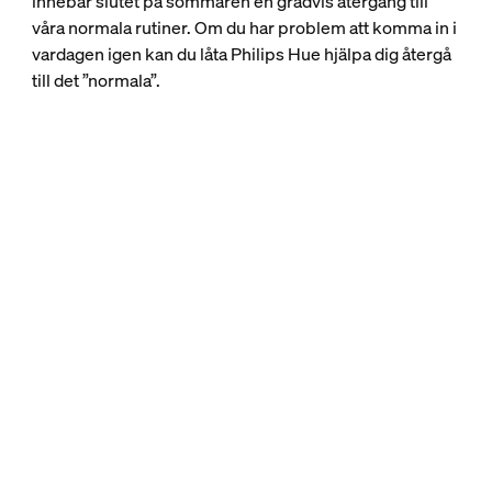
innebär slutet på sommaren en gradvis återgång till
våra normala rutiner. Om du har problem att komma in i
vardagen igen kan du låta Philips Hue hjälpa dig återgå
till det ”normala”.