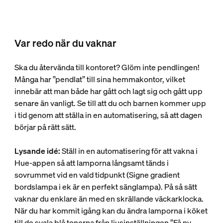
Var redo när du vaknar
Ska du återvända till kontoret? Glöm inte pendlingen!
Många har ”pendlat” till sina hemmakontor, vilket
innebär att man både har gått och lagt sig och gått upp
senare än vanligt. Se till att du och barnen kommer upp
i tid genom att ställa in en automatisering, så att dagen
börjar på rätt sätt.
Lysande idé:
Ställ in en automatisering för att vakna i
Hue-appen så att lamporna långsamt tänds i
sovrummet vid en vald tidpunkt (Signe gradient
bordslampa i ek är en perfekt sänglampa). På så sätt
vaknar du enklare än med en skrällande väckarklocka.
När du har kommit igång kan du ändra lamporna i köket
till de svala blå tonerna från ljusinställningen ”Få ny