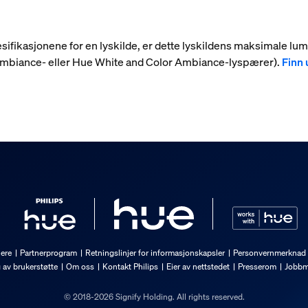
 spesifikasjonene for en lyskilde, er dette lyskildens maksimale l
 Ambiance- eller Hue White and Color Ambiance-lyspærer).
Finn 
nere
Partnerprogram
Retningslinjer for informasjonskapsler
Personvernmerknad
g av brukerstøtte
Om oss
Kontakt Philips
Eier av nettstedet
Presserom
Jobbm
© 2018-2026 Signify Holding. All rights reserved.