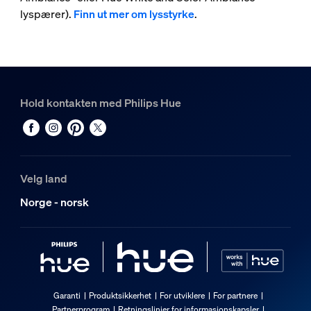
lyspærer).
Finn ut mer om lysstyrke
.
Hold kontakten med Philips Hue
Velg land
Norge - norsk
Garanti
Produktsikkerhet
For utviklere
For partnere
Partnerprogram
Retningslinjer for informasjonskapsler