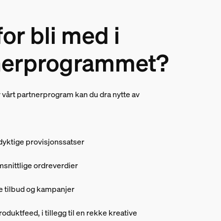
or bli med i
nerprogrammet?
årt partnerprogram kan du dra nytte av
yktige provisjonssatser
snittlige ordreverdier
 tilbud og kampanjer
duktfeed, i tillegg til en rekke kreative