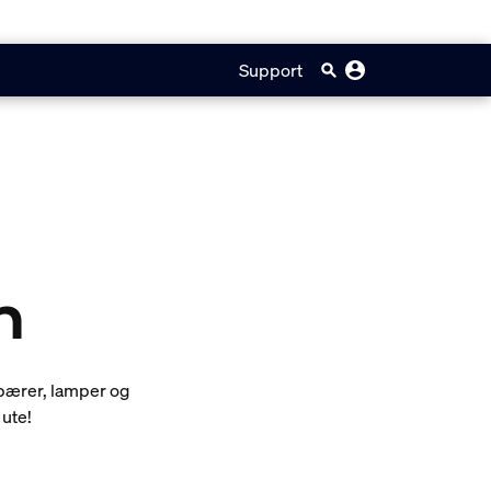
Support
m
 pærer, lamper og
 ute!