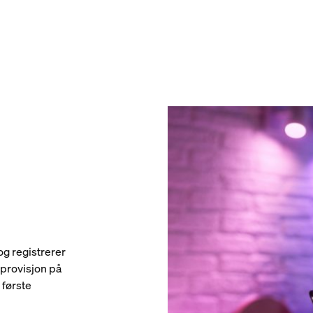
%
g registrerer
isprovisjon på
 første