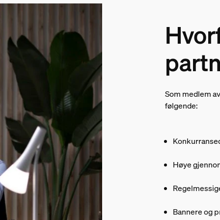
Hvorf
part
Som medlem av v
følgende:
Konkurransed
Høye gjennom
Regelmessige
Bannere og pro