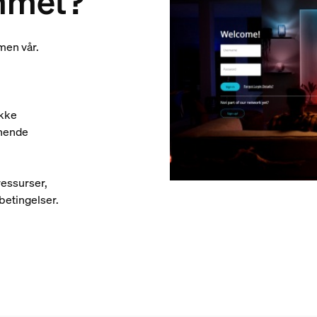
mmet?
men vår.
ekke
nende
ressurser,
betingelser.